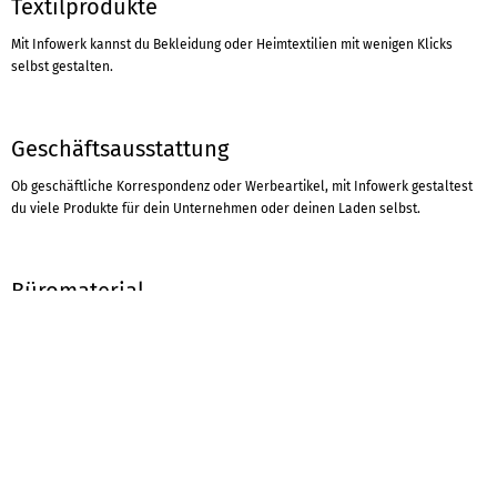
Textilprodukte
Mit Infowerk kannst du Bekleidung oder Heimtextilien mit wenigen Klicks
selbst gestalten.
Geschäftsausstattung
Ob geschäftliche Korrespondenz oder Werbeartikel, mit Infowerk gestaltest
du viele Produkte für dein Unternehmen oder deinen Laden selbst.
Büromaterial
Damit du im Home-Office produktiv bist, den Überblick behältst und motiviert
bleibst, kannst du hier bei Infowerk wichtige Büroprodukte selbst gestalten
und von uns bedrucken lassen.
Werbemittel
Wir haben eine gute Nachricht für dich. Um Printprodukte für deine Werbung