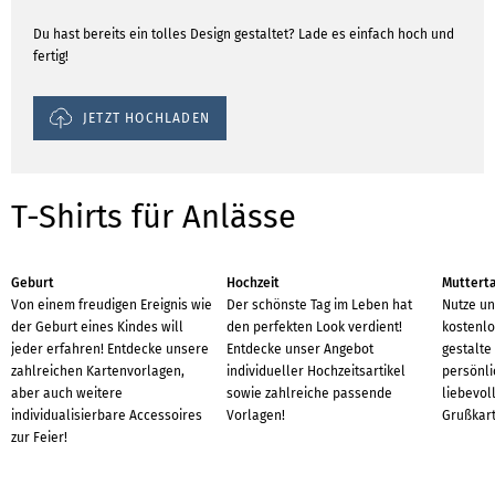
Du hast bereits ein tolles Design gestaltet? Lade es einfach hoch und
fertig!
JETZT HOCHLADEN
T-Shirts für Anlässe
Geburt
Hochzeit
Muttert
Von einem freudigen Ereignis wie
Der schönste Tag im Leben hat
Nutze un
der Geburt eines Kindes will
den perfekten Look verdient!
kostenlo
jeder erfahren! Entdecke unsere
Entdecke unser Angebot
gestalte
zahlreichen Kartenvorlagen,
individueller Hochzeitsartikel
persönl
aber auch weitere
sowie zahlreiche passende
liebevoll
individualisierbare Accessoires
Vorlagen!
Grußkart
zur Feier!