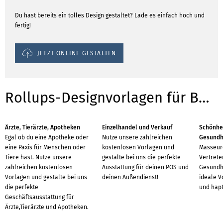
Du hast bereits ein tolles Design gestaltet? Lade es einfach hoch und
fertig!
JETZT ONLINE GESTALTEN
Rollups-Designvorlagen für Branchen
Ärzte, Tierärzte, Apotheken
Einzelhandel und Verkauf
Schönhei
Egal ob du eine Apotheke oder
Nutze unsere zahlreichen
Gesundh
eine Paxis für Menschen oder
kostenlosen Vorlagen und
Masseure
Tiere hast. Nutze unsere
gestalte bei uns die perfekte
Vertrete
zahlreichen kostenlosen
Ausstattung für deinen POS und
Gesundhe
Vorlagen und gestalte bei uns
deinen Außendienst!
ideale Vo
die perfekte
und hapt
Geschäftsausstattung für
Ärzte,Tierärzte und Apotheken.