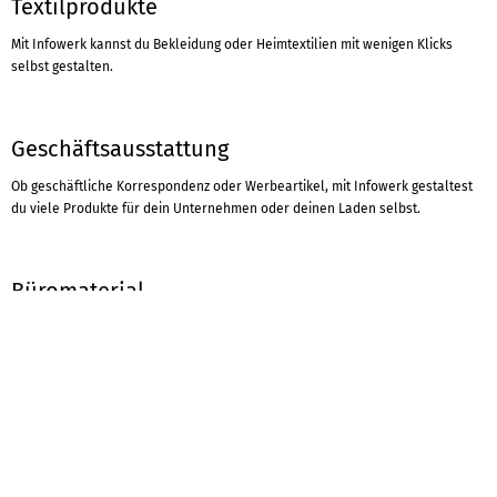
Textilprodukte
Mit Infowerk kannst du Bekleidung oder Heimtextilien mit wenigen Klicks
selbst gestalten.
Geschäftsausstattung
Ob geschäftliche Korrespondenz oder Werbeartikel, mit Infowerk gestaltest
du viele Produkte für dein Unternehmen oder deinen Laden selbst.
Büromaterial
Damit du im Home-Office produktiv bist, den Überblick behältst und motiviert
bleibst, kannst du hier bei Infowerk wichtige Büroprodukte selbst gestalten
und von uns bedrucken lassen.
Werbemittel
Wir haben eine gute Nachricht für dich. Um Printprodukte für deine Werbung