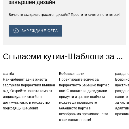
завършен дизайн
Вече сте създали страхотен дизайн? Просто го качете и сте готови!
ЗАРЕЖДАНЕ СЕГА
Сгъваеми кутии-Шаблони за поводи
сватба
Бебешко парти
раждан
Най-добрият ден в живота
Проектирайте всичко за
Всеки ис
заслужава перфектния външен
перфектното бебешко парти с
щастлив
вид! Открийте нашата гама от
нас! С нашите индивидуални
раждане
индивидуални сватбени
продукти и цветни шаблони
нашите 
артикули, както и множество
можете да превърнете
за карти
подходящи шаблони!
бебешкото парти в
адаптив
незабравимо преживяване за
празник
вас и вашите гости!