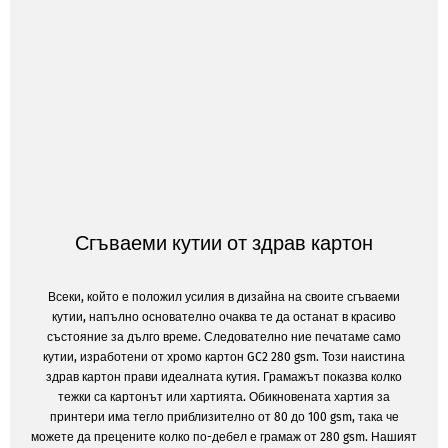
Сгъваеми кутии от здрав картон
Всеки, който е положил усилия в дизайна на своите сгъваеми
кутии, напълно основателно очаква те да останат в красиво
състояние за дълго време. Следователно ние печатаме само
кутии, изработени от хромо картон GC2 280 gsm. Този наистина
здрав картон прави идеалната кутия. Грамажът показва колко
тежки са картонът или хартията. Обикновената хартия за
принтери има тегло приблизително от 80 до 100 gsm, така че
можете да прецените колко по-дебел е грамаж от 280 gsm. Нашият