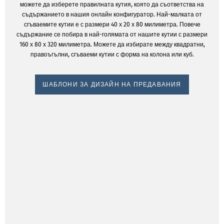
можете да изберете правилната кутия, която да съответства на
съдържанието в нашия онлайн конфигуратор. Най-малката от
сгъваемите кутии е с размери 40 х 20 х 80 милиметра. Повече
съдържание се побира в най-голямата от нашите кутии с размери
160 х 80 х 320 милиметра. Можете да избирате между квадратни,
правоъгълни, сгъваеми кутии с форма на колона или куб.
ШАБЛОНИ ЗА ДИЗАЙН НА ПРЕДАВАНИЯ