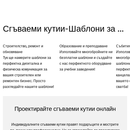
Сгъваеми кутии-Шаблони за клонове
Строителство, ремонт и
Образование и преподаване
Събития
обновяване
Използвайте многобройните ни
Използв
Тук ще намерите шаблони за
безплатни шаблони и създайте
многобр
перфектна дигитална и
с нас перфектното оборудване
шаблони
физическа комуникация за
за учебни заведения!
перфект
вашия строителен или
канцела
ремонтен бизнес. Просто
вашето 
разгледайте нашите шаблони!
сватба!
Проектирайте сгъваеми кутии онлайн
Индивидуалните сгъваеми кутии правят подаръците и мострите