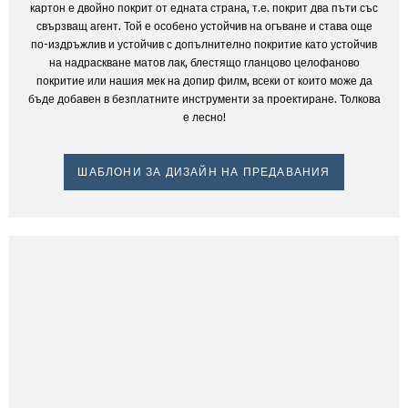
картон е двойно покрит от едната страна, т.е. покрит два пъти със
свързващ агент. Той е особено устойчив на огъване и става още
по-издръжлив и устойчив с допълнително покритие като устойчив
на надраскване матов лак, блестящо гланцово целофаново
покритие или нашия мек на допир филм, всеки от които може да
бъде добавен в безплатните инструменти за проектиране. Толкова
е лесно!
ШАБЛОНИ ЗА ДИЗАЙН НА ПРЕДАВАНИЯ