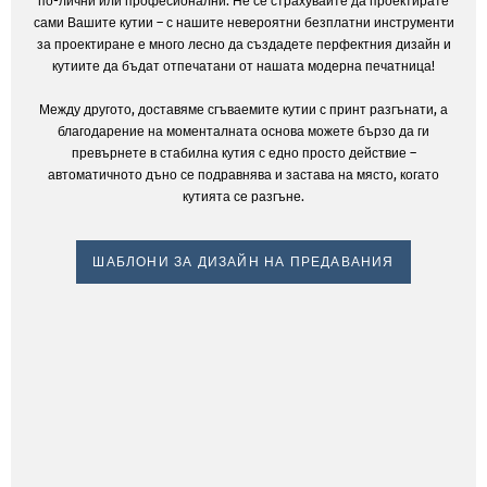
по-лични или професионални. Не се страхувайте да проектирате
сами Вашите кутии – с нашите невероятни безплатни инструменти
за проектиране е много лесно да създадете перфектния дизайн и
кутиите да бъдат отпечатани от нашата модерна печатница!
Между другото, доставяме сгъваемите кутии с принт разгънати, а
благодарение на моменталната основа можете бързо да ги
превърнете в стабилна кутия с едно просто действие –
автоматичното дъно се подравнява и застава на място, когато
кутията се разгъне.
ШАБЛОНИ ЗА ДИЗАЙН НА ПРЕДАВАНИЯ