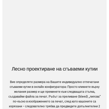
Лесно проектиране на сгъваеми кутии
Вие определяте размера на Вашите индивидуално отпечатани
сгъваеми кутии в онлайн конфигуратора: Просто кликнете върху
желания размер и ще преминете към следващата стъпка,
създавайки файла за печат. Ръбът за преливане (bleed) „липсва“
по-късно в изображението за печат, след като кашоните са
изрязани – следователно трябва да предвидите допълнителни 2