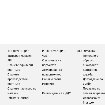
ТОПФУНКЦИИ
ИНФОРМАЦИЯ
ОБСЛУЖВАНЕ
Затворен магазин
ЧЗВ
Поискано е
API
Състояние на
обратно
Станете афилиейт
поръчката
обаждане?
партньор
Декларация за
Контактна
Станете
поверителност
служба
производствен
Общи условия
Докладване по
партньор
Импринт
имейл
Станете партньор на
Подаване на
магазин
Всички цени са с ДДС
сигнал за грешк
Infowerk Journal
Използвайте
Trustbox