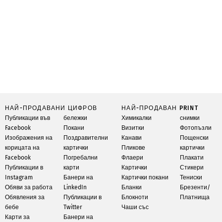
НАЙ-ПРОДАВАНИ ЦИФРОВ
НАЙ-ПРОДАВАН PRINT
Публикации във
бележки
Химикалки
снимки
Facebook
Покани
Визитки
Фотопъзли
Изображения на
Поздравителни
Канави
Пощенски
корицата на
картички
Пликове
картички
Facebook
Погребални
Флаери
Плакати
Публикации в
карти
Картички
Стикери
Instagram
Банери на
Картички покани
Тениски
Обяви за работа
LinkedIn
Бланки
Брезенти/
Обявления за
Публикации в
Блокноти
Платнища
бебе
Twitter
Чаши със
Карти за
Банери на