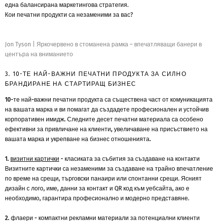
една балансирана маркетингова стратегия.
Кои печатни продукти са незаменими за вас?
Jon Tyson
|
Яркочервено в стоманена рамка – впечатляващи банери в
центъра на вниманието
3. 10-ТЕ НАЙ-ВАЖНИ ПЕЧАТНИ ПРОДУКТА ЗА СИЛНО
БРАНДИРАНЕ НА СТАРТИРАЩ БИЗНЕС
10-те най-важни печатни продукта са съществена част от комуникацията
на вашата марка и ви помагат да създадете професионален и устойчив
корпоративен имидж. Следните десет печатни материала са особено
ефективни за привличане на клиенти, увеличаване на присъствието на
вашата марка и укрепване на бизнес отношенията.
1.
визитни картички
- класиката за събития за създаване на контакти
Визитните картички са незаменими за създаване на трайно впечатление
по време на срещи, търговски панаири или спонтанни срещи. Ясният
дизайн с лого, име, данни за контакт и QR код към уебсайта, ако е
необходимо, гарантира професионално и модерно представяне.
2. флаери - компактни рекламни материали за потенциални клиенти