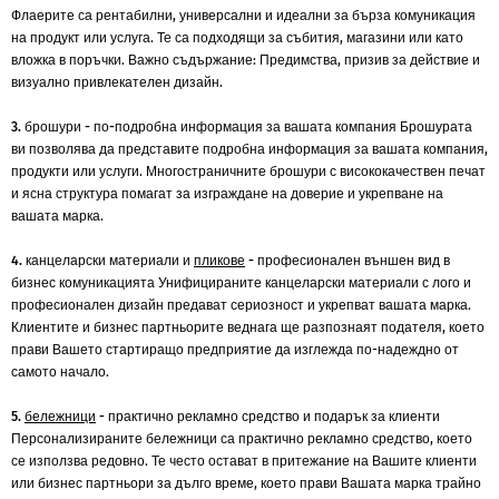
Флаерите са рентабилни, универсални и идеални за бърза комуникация
на продукт или услуга. Те са подходящи за събития, магазини или като
вложка в поръчки. Важно съдържание: Предимства, призив за действие и
визуално привлекателен дизайн.
3. брошури - по-подробна информация за вашата компания
Брошурата
ви позволява да представите подробна информация за вашата компания,
продукти или услуги. Многостраничните брошури с висококачествен печат
и ясна структура помагат за изграждане на доверие и укрепване на
вашата марка.
4. канцеларски материали и
пликове
- професионален външен вид в
бизнес комуникацията
Унифицираните канцеларски материали с лого и
професионален дизайн предават сериозност и укрепват вашата марка.
Клиентите и бизнес партньорите веднага ще разпознаят подателя, което
прави Вашето стартиращо предприятие да изглежда по-надеждно от
самото начало.
5.
бележници
- практично рекламно средство и подарък за клиенти
Персонализираните бележници са практично рекламно средство, което
се използва редовно. Те често остават в притежание на Вашите клиенти
или бизнес партньори за дълго време, което прави Вашата марка трайно