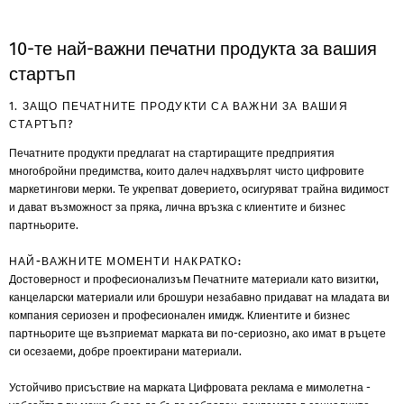
10-те най-важни печатни продукта за вашия
стартъп
1. ЗАЩО ПЕЧАТНИТЕ ПРОДУКТИ СА ВАЖНИ ЗА ВАШИЯ
СТАРТЪП?
Печатните продукти предлагат на стартиращите предприятия
многобройни предимства, които далеч надхвърлят чисто цифровите
маркетингови мерки. Те укрепват доверието, осигуряват трайна видимост
и дават възможност за пряка, лична връзка с клиентите и бизнес
партньорите.
НАЙ-ВАЖНИТЕ МОМЕНТИ НАКРАТКО:
Достоверност и професионализъм
Печатните материали като визитки,
канцеларски материали или брошури незабавно придават на младата ви
компания сериозен и професионален имидж. Клиентите и бизнес
партньорите ще възприемат марката ви по-сериозно, ако имат в ръцете
си осезаеми, добре проектирани материали.
Устойчиво присъствие на марката
Цифровата реклама е мимолетна -