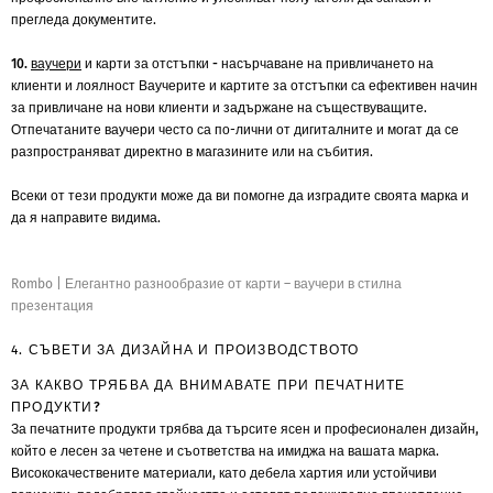
прегледа документите.
10.
ваучери
и карти за отстъпки - насърчаване на привличането на
клиенти и лоялност
Ваучерите и картите за отстъпки са ефективен начин
за привличане на нови клиенти и задържане на съществуващите.
Отпечатаните ваучери често са по-лични от дигиталните и могат да се
разпространяват директно в магазините или на събития.
Всеки от тези продукти може да ви помогне да изградите своята марка и
да я направите видима.
Rombo
|
Елегантно разнообразие от карти – ваучери в стилна
презентация
4. СЪВЕТИ ЗА ДИЗАЙНА И ПРОИЗВОДСТВОТО
ЗА КАКВО ТРЯБВА ДА ВНИМАВАТЕ ПРИ ПЕЧАТНИТЕ
ПРОДУКТИ?
За печатните продукти трябва да търсите ясен и професионален дизайн,
който е лесен за четене и съответства на имиджа на вашата марка.
Висококачествените материали, като дебела хартия или устойчиви