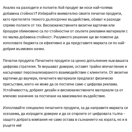
Анализ на разходите и ползите: Кой продукт ви носи най-голяма
добавена стойност?
Избирайте внимателно своите печатни продукти,
като претегляте тяхното дългосрочно въздействие, обхват и разходи
спрямо ползите от тях. Висококачествените визитни картички или
брошури обикновено са по-стойностни от скъпите рекламни материали с
по-малка добавена стойност. Разумното решение ще ви помогне да
използвате бюджета си ефективно и да представите марката си по най-
добрия възможен начин.
Печатни продукти:
Печатните продукти са ценно допълнение към вашата
цифрова стратегия. Те внушават доверие, оставят трайно впечатление и
насърчават персонализираното взаимодействие с клиентите. От визитни
картички до ваучери, печатните материали предлагат физическо
присъствие, което не може да се постигне само с цифрова реклама.
Устойчивостта, добрият дизайн и висококачествените материали са от
ключово значение за постигане на максимално въздействие.
Използвайте специално печатните продукти, за да направите марката си
осезаема, да изградите доверие и да се откроите от цифровата тълпа -
защото добрата компания не само остава в съзнанието на хората, но и в
ръцете им!