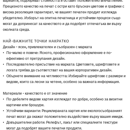
варианти, подобряват стойността и оставят положително впечатление.
Прецизното качество на печат с остри като бръснач цветове и графики с
висока резолюция гарантират, че вашият печатен продукт изглежда
убедително. Изборът на опитна печатница и устойчиви процеси също
могат да допринесат за качеството и да подобрят отпечатъка ви върху
околната среда.
НАЙ-ВАЖНИТЕ ТОЧКИ НАКРАТКО
Дизайн - ясен, привлекателен и съобразен с марката
По-малко е повече: Ясното, професионално оформление е по-
ефективно от претрупания дизайн.
Последователно присъствие на марката: Цветовете, шрифтовете и
логата трябва да съответстват на вашия корпоративен дизайн.
Обърнете внимание на четливостта: Избирайте шрифтове с размери и
видове, които са лесни за четене, особено за важната информация.
Материали - качеството е от значение
По-дебелите видове хартия изглеждат по-добре, особено за визитни
картички или брошури.
Устойчиви варианти: Рециклираната хартия или екологосъобразният
печат могат да окажат положително въздействие върху вашия имидж.
Довършителни работи: Релефът, лакът или специалните текстури
могат да подобрят вашите печатни продукти.