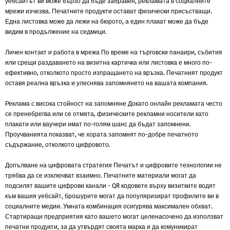
уебсайтът ви може бързо да бъде забравен, рекламата в социалните
мрежи изчезва. Печатните продукти остават физически присъстващи.
Една листовка може да лежи на бюрото, а един плакат може да бъде
видим в продължение на седмици.
Личен контакт и работа в мрежа
По време на търговски панаири, събития
или срещи раздаването на визитна картичка или листовка е много по-
ефективно, отколкото просто изпращането на връзка. Печатният продукт
оставя реална връзка и улеснява запомнянето на вашата компания.
Реклама с висока стойност на запомняне
Докато онлайн рекламата често
се пренебрегва или се отмята, физическите рекламни носители като
плакати или ваучери имат по-голям шанс да бъдат запомнени.
Проучванията показват, че хората запомнят по-добре печатното
съдържание, отколкото цифровото.
Допълване на цифровата стратегия
Печатът и цифровите технологии не
трябва да се изключват взаимно. Печатните материали могат да
подсилят вашите цифрови канали - QR кодовете върху визитките водят
към вашия уебсайт, брошурите могат да популяризират профилите ви в
социалните медии. Умната комбинация осигурява максимален обхват.
Стартиращи предприятия като вашето могат целенасочено да използват
печатни продукти, за да утвърдят своята марка и да комуникират