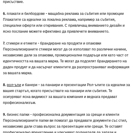
присъствие.
6. плакати и билбордове - мащабна реклама за събития или промоции
Плакатите са идеални за локална реклама, например за събития,
специални оферти или откривания. С привличащ вниманието дизайн и
ясно послание можете ефективно да привлечете вниманието.
7. стикери и етикети - брандиране на продукти и опаковки
Персонализираните стикери могат да се използват по различни начини,
независимо дали за опаковки, промоционални подаръци или като част от
идентичността на вашата марка. Те могат да подсилят брандирането на
даден продукт и да насърчат клиентите да разпространяват информация
за вашата марка.
8.
рол-ъпи
и банери - за панаири и презентации
Рол-ъпите са идеални за
вашия стартъп, когато присъствате на панаири или събития. Те
осигуряват ясна видимост за вашата компания и веднага предават
професионализъм.
9. бизнес папки - професионална документация за срещи и клиенти
Персонализираните папки ви помагат да предавате документи със стил,
независимо дали става въпрос за презентации или срещи. Те оставят
професионално впечатление и улесняват получателя да запази и