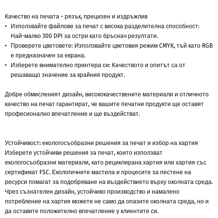
Качество на печата - рязък, прецизен и издръжлив
Използвайте файлове за печат с висока разделителна способност:
Най-малко 300 DPI за остри като бръснач резултати.
Проверете цветовете: Използвайте цветовия режим CMYK, тъй като RGB
е предназначен за екрана.
Изберете внимателно принтера си: Качеството и опитът са от
решаващо значение за крайния продукт.
Добре обмисленият дизайн, висококачествените материали и отличното
качество на печат гарантират, че вашите печатни продукти ще оставят
професионално впечатление и ще въздействат.
Устойчивост: екологосъобразни решения за печат и избор на хартия
Изберете устойчиви решения за печат, които използват
екологосъобразни материали, като рециклирана хартия или хартия със
сертификат FSC. Екологичните мастила и процесите за пестене на
ресурси помагат за подобряване на въздействието върху околната среда.
Чрез съзнателен дизайн, устойчиво производство и намалено
потребление на хартия можете не само да опазите околната среда, но и
да оставите положително впечатление у клиентите си.