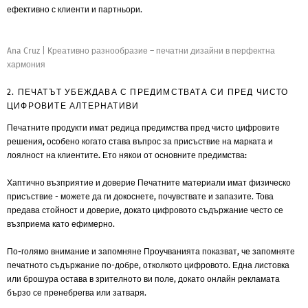
ефективно с клиенти и партньори.
Ana Cruz
|
Креативно разнообразие – печатни дизайни в перфектна
хармония
2. ПЕЧАТЪТ УБЕЖДАВА С ПРЕДИМСТВАТА СИ ПРЕД ЧИСТО
ЦИФРОВИТЕ АЛТЕРНАТИВИ
Печатните продукти имат редица предимства пред чисто цифровите
решения, особено когато става въпрос за присъствие на марката и
лоялност на клиентите. Ето някои от основните предимства:
Хаптично възприятие и доверие
Печатните материали имат физическо
присъствие - можете да ги докоснете, почувствате и запазите. Това
предава стойност и доверие, докато цифровото съдържание често се
възприема като ефимерно.
По-голямо внимание и запомняне
Проучванията показват, че запомняте
печатното съдържание по-добре, отколкото цифровото. Една листовка
или брошура остава в зрителното ви поле, докато онлайн рекламата
бързо се пренебрегва или затваря.