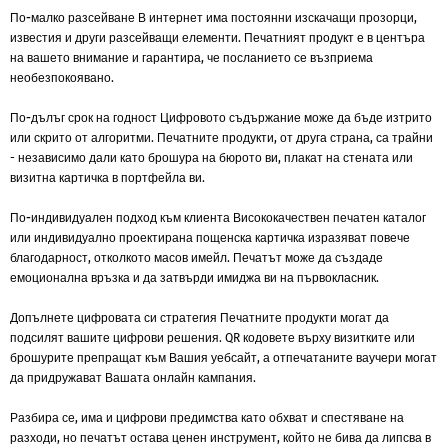
По-малко разсейване
В интернет има постоянни изскачащи прозорци,
известия и други разсейващи елементи. Печатният продукт е в центъра
на вашето внимание и гарантира, че посланието се възприема
необезпокоявано.
По-дълъг срок на годност
Цифровото съдържание може да бъде изтрито
или скрито от алгоритми. Печатните продукти, от друга страна, са трайни
- независимо дали като брошура на бюрото ви, плакат на стената или
визитна картичка в портфейла ви.
По-индивидуален подход към клиента
Висококачествен печатен каталог
или индивидуално проектирана пощенска картичка изразяват повече
благодарност, отколкото масов имейл. Печатът може да създаде
емоционална връзка и да затвърди имиджа ви на първокласник.
Допълнете цифровата си стратегия
Печатните продукти могат да
подсилят вашите цифрови решения. QR кодовете върху визитките или
брошурите препращат към Вашия уебсайт, а отпечатаните ваучери могат
да придружават Вашата онлайн кампания.
Разбира се, има и цифрови предимства като обхват и спестяване на
разходи, но печатът остава ценен инструмент, който не бива да липсва в