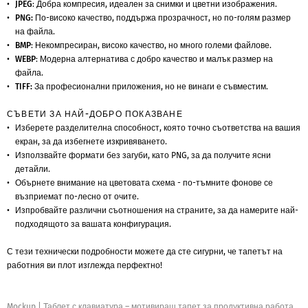
JPEG
: Добра компресия, идеален за снимки и цветни изображения.
PNG:
По-високо качество, поддържа прозрачност, но по-голям размер
на файла.
BMP
: Некомпресиран, високо качество, но много големи файлове.
WEBP
: Модерна алтернатива с добро качество и малък размер на
файла.
TIFF:
За професионални приложения, но не винаги е съвместим.
СЪВЕТИ ЗА НАЙ-ДОБРО ПОКАЗВАНЕ
Изберете разделителна способност, която точно съответства на вашия
екран, за да избегнете изкривяването.
Използвайте формати без загуби, като PNG, за да получите ясни
детайли.
Обърнете внимание на цветовата схема - по-тъмните фонове се
възприемат по-лесно от очите.
Изпробвайте различни съотношения на страните, за да намерите най-
подходящото за вашата конфигурация.
С тези технически подробности можете да сте сигурни, че тапетът на
работния ви плот изглежда перфектно!
Mockup
|
Таблет с клавиатура – мотивиращ тапет за продуктивна работа