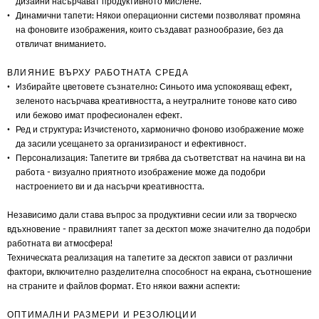
дизайни насърчават продуктивното мислене.
Динамични тапети
: Някои операционни системи позволяват промяна
на фоновите изображения, които създават разнообразие, без да
отвличат вниманието.
ВЛИЯНИЕ ВЪРХУ РАБОТНАТА СРЕДА
Избирайте цветовете съзнателно:
Синьото има успокояващ ефект,
зеленото насърчава креативността, а неутралните тонове като сиво
или бежово имат професионален ефект.
Ред и структура:
Изчистеното, хармонично фоново изображение може
да засили усещането за организираност и ефективност.
Персонализация
: Тапетите ви трябва да съответстват на начина ви на
работа - визуално приятното изображение може да подобри
настроението ви и да насърчи креативността.
Независимо дали става въпрос за продуктивни сесии или за творческо
вдъхновение - правилният тапет за десктоп може значително да подобри
работната ви атмосфера!
Техническата реализация на тапетите за десктоп зависи от различни
фактори, включително разделителна способност на екрана, съотношение
на страните и файлов формат. Ето някои важни аспекти:
ОПТИМАЛНИ РАЗМЕРИ И РЕЗОЛЮЦИИ