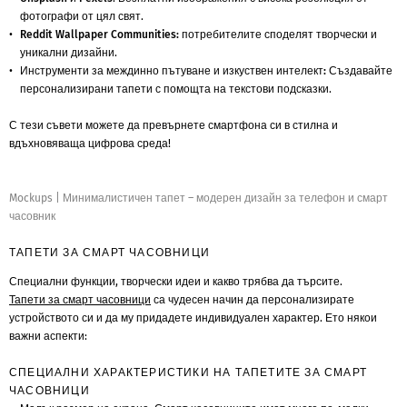
фотографи от цял свят.
Reddit Wallpaper Communities:
потребителите споделят творчески и
уникални дизайни.
Инструменти за междинно пътуване и изкуствен интелект:
Създавайте
персонализирани тапети с помощта на текстови подсказки.
С тези съвети можете да превърнете смартфона си в стилна и
вдъхновяваща цифрова среда!
Mockups
|
Минималистичен тапет – модерен дизайн за телефон и смарт
часовник
ТАПЕТИ ЗА СМАРТ ЧАСОВНИЦИ
Специални функции, творчески идеи и какво трябва да търсите.
Тапети за смарт часовници
са чудесен начин да персонализирате
устройството си и да му придадете индивидуален характер. Ето някои
важни аспекти:
СПЕЦИАЛНИ ХАРАКТЕРИСТИКИ НА ТАПЕТИТЕ ЗА СМАРТ
ЧАСОВНИЦИ