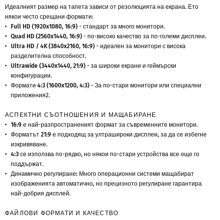
Идеалният размер на тапета зависи от резолюцията на екрана. Ето
някои често срещани формати:
Full HD (1920x1080, 16:9)
- стандарт за много монитори.
Quad HD (2560x1440, 16:9)
- по-високо качество за по-големи дисплеи.
Ultra HD / 4K (3840x2160, 16:9)
- идеален за монитори с висока
разделителна способност.
Ultrawide (3440x1440, 21:9)
- за широки екрани и геймърски
конфигурации.
Формати 4:3 (1600x1200, 4:3)
- За по-стари монитори или специални
приложения2.
АСПЕКТНИ СЪОТНОШЕНИЯ И МАЩАБИРАНЕ
16:9
е най-разпространеният формат за съвременните монитори.
Форматът 21:9
е подходящ за ултрашироки дисплеи, за да се избегне
изкривяване.
4:3
се използва по-рядко, но някои по-стари устройства все още го
поддържат.
Динамично регулиране:
Много операционни системи мащабират
изображенията автоматично, но прецизното регулиране гарантира
най-добрия дисплей.
ФАЙЛОВИ ФОРМАТИ И КАЧЕСТВО