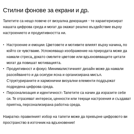
Стилни фонове за екрани и др.
Тапетите са нещо повече от визуална декорация - те характеризират
нашата цифрова среда и могат да окажат реално въздействие върху
настроението и продуктивността ни.
Настроение и емоции: Цветовете и мотивите влияят върху начина, по
който се чувстваме. Успокояващо изображение на природата може да
намали стреса, докато смелите цветове или вдъхновяващите цитати
могат да повишат мотивацията.
Продуктивност и фокус: Минималистичният дизайн може да намали
разсейването и да осигури ясна и организирана мисъл.
Структурираните и хармонични визуални елементи поддържат
подредена цифрова среда.
Персонализация и идентичност: Тапетите са начин да изразите себе
си. Те отразяват интереси, ценности или текущи настроения и създават
приятна, персонализирана работна среда.
Накратко: правилният избор на тапети може да превърне цифровото ви
пространство в източник на вдъхновение!