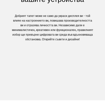
Добрият тапет може не само да украси дисплея ви - той
влияе на настроението ви, повишава производителността
ви и отразява личността ви. Независимо дали е
минималистичен, креативен или функционален, правилният
избор ще превърне цифровата ви среда във вдъхновяваща
обстановка. Открийте съвети и дизайни!