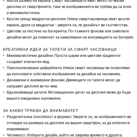
Малък размер на екрана
: Смарт часовниците имат много по-малки
дисплеи от смартфоните, така че изображенията ви трябва да са ясни
и минималистични.
Кръгли срещу квадратни дисплеи
: Някои смартчасовници имат кръгли
екрани, други са квадратни - уверете се, че дизайнът ви съответства.
Цветове за пестене на батерията:
По-тъмните фонове или семплите
дизайни могат да помогнат за намаляване на консумацията на батерия.
КРЕАТИВНИ ИДЕИ ЗА ТАПЕТИ ЗА СМАРТ ЧАСОВНИЦИ
Минималистични дизайни
: Прости шарки или цветови градиенти
създават елегантен вид.
Персонализирани циферблати
: Някои смарт часовници ви позволяват
да използвате собствени изображения за дизайна на часовника.
Динамични и анимирани фонове:
Движещите се тапети могат да
направят дисплея ви по-жив.
Вдъхновяващи цитати:
Мотивационен цитат на дисплея може да бъде
вашето ежедневно напомняне.
ЗА КАКВО ТРЯБВА ДА ВНИМАВАТЕ?
Разделителна способност и формат:
Уверете се, че изображението ви
отговаря на размера на дисплея на вашия смартфон, за да избегнете
изкривяване.
Четивност
: Изберете дизайн, който не закрива времето и другата