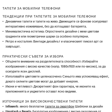
ТАПЕТИ ЗА МОБИЛНИ ТЕЛЕФОНИ
ТЕНДЕНЦИИ ПРИ ТАПЕТИТЕ ЗА МОБИЛНИ ТЕЛЕФОНИ
Динамични тапети и тапети на живо
: Движещите се фонове осигуряват
интерактивно изживяване, без да изтощават батерията.
Минималистична естетика
: Опростените дизайни с меки цветови
градиенти или геометрични шарки са особено популярни.
Ретро и носталгия
: Винтидж дизайнът и класическият пиксел арт се
завръщат.
ПРАКТИЧЕСКИ СЪВЕТИ ЗА ИЗБОРА
Обърнете внимание на разделителната способност:
Избирайте
изображения с високо качество (напр. 1080x1920 или по-високо), за да
осигурите ясен дисплей.
Използвайте цветовете целенасочено:
Синьото има успокояващ ефект,
докато силните цветове могат да добавят енергия.
Икони и четливост
: Дискретният фон гарантира, че иконите на
приложенията и уиджетите остават ясно видими.
ИЗТОЧНИЦИ ЗА ВИСОКОКАЧЕСТВЕНИ ТАПЕТИ
Infowerk
: много безплатни
тапети за смартфон
Шаблони за дизайн
Unsplash и Pexels
: Безплатни изображения с висока резолюция от