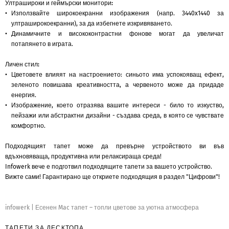
Ултрашироки и геймърски монитори:
Използвайте широкоекранни изображения (напр. 3440x1440 за
ултраширокоекранни), за да избегнете изкривяването.
Динамичните и висококонтрастни фонове могат да увеличат
потапянето в играта.
Личен стил:
Цветовете влияят на настроението: синьото има успокояващ ефект,
зеленото повишава креативността, а червеното може да придаде
енергия.
Изображение, което отразява вашите интереси - било то изкуство,
пейзажи или абстрактни дизайни - създава среда, в която се чувствате
комфортно.
Подходящият тапет може да превърне устройството ви във
вдъхновяваща, продуктивна или релаксираща среда!
Infowerk вече е подготвил подходящите тапети за вашето устройство.
Вижте сами! Гарантирано ще откриете подходящия в раздел "Цифрови"!
infowerk
|
Есенен Mac тапет – топли цветове за уютна атмосфера
ТАПЕТИ ЗА
ДЕСКТОПА