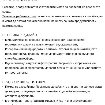
Естетика, продуктивност и как тапетите могат да повлияят на работната
среда.
Тапети за работния плот
са не само естетически елементи на дизайна, но
и могат да окажат значително влияние върху вашата продуктивност и
работна среда.
ЕСТЕТИКА И ДИЗАЙН
Минималистични фонове:
Простите цветови градиенти или
геометрични шарки създават елегантен, сдържан вид.
Изображения на природата и пейзажи:
Успокояващите мотиви, като
гори, океани или планини, могат да намалят стреса и да създадат
спокойна атмосфера.
Вдъхновяващо изкуство и фотография
: Творчески изображения или
професионални фотографии добавят лично отношение към работното
ви пространство.
ПРОДУКТИВНОСТ И ФОКУС
По-малко разсейване
: Прекалено детайлните или цветни фонове могат
да нарушат концентрацията - спокойният дизайн ви помага да
останете фокусирани.
Мотивиращи тапети
: Цитати, мисловни карти или структурирани