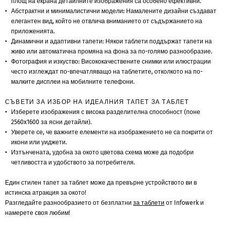
площ на екрана детайлните изображения са особено ефективни.
Абстрактни и минималистични модели:
Намалените дизайни създават
елегантен вид, който не отвлича вниманието от съдържанието на
приложенията.
Динамични и адаптивни тапети
: Някои таблети поддържат тапети на
живо или автоматична промяна на фона за по-голямо разнообразие.
Фотография и изкуство
: Висококачествените снимки или илюстрации
често изглеждат по-впечатляващо на таблетите, отколкото на по-
малките дисплеи на мобилните телефони.
СЪВЕТИ ЗА ИЗБОР НА ИДЕАЛНИЯ ТАПЕТ ЗА ТАБЛЕТ
Изберете изображения с висока разделителна способност (поне
2560x1600 за ясни детайли).
Уверете се, че важните елементи на изображението не са покрити от
икони или уиджети.
Изтънчената, удобна за окото цветова схема може да подобри
четливостта и удобството за потребителя.
Един стилен тапет за таблет може да превърне устройството ви в
истинска атракция за окото!
Разгледайте разнообразието от безплатни
за таблети
от Infowerk и
намерете своя любим!