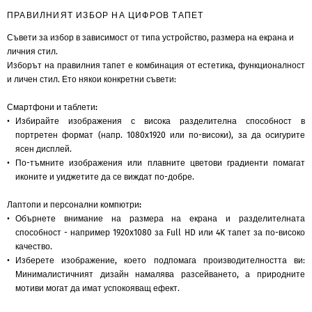
ПРАВИЛНИЯТ ИЗБОР НА ЦИФРОВ ТАПЕТ
Съвети за избор в зависимост от типа устройство, размера на екрана и
личния стил.
Изборът на правилния тапет е комбинация от естетика, функционалност
и личен стил. Ето някои конкретни съвети:
Смартфони и таблети:
Избирайте изображения с висока разделителна способност в
портретен формат (напр. 1080x1920 или по-високи), за да осигурите
ясен дисплей.
По-тъмните изображения или плавните цветови градиенти помагат
иконите и уиджетите да се виждат по-добре.
Лаптопи и персонални компютри:
Обърнете внимание на размера на екрана и разделителната
способност - например 1920x1080 за Full HD или 4K тапет за по-високо
качество.
Изберете изображение, което подпомага производителността ви:
Минималистичният дизайн намалява разсейването, а природните
мотиви могат да имат успокояващ ефект.