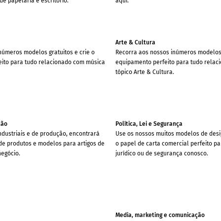
e papelaria e escritório.
aqui.
Arte & Cultura
inúmeros modelos gratuitos e crie o
Recorra aos nossos inúmeros modelos g
ito para tudo relacionado com música
equipamento perfeito para tudo relac
tópico Arte & Cultura.
ção
Política, Lei e Segurança
ndustriais e de produção, encontrará
Use os nossos muitos modelos de desig
de produtos e modelos para artigos de
o papel de carta comercial perfeito par
negócio.
jurídico ou de segurança conosco.
Media, marketing e comunicação