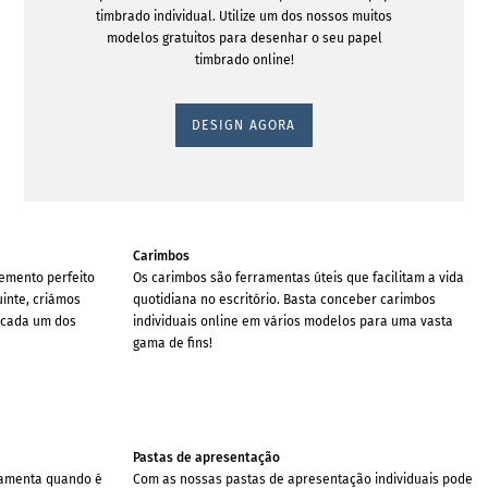
timbrado individual. Utilize um dos nossos muitos
modelos gratuitos para desenhar o seu papel
timbrado online!
DESIGN AGORA
Carimbos
emento perfeito
Os carimbos são ferramentas úteis que facilitam a vida
uinte, criámos
quotidiana no escritório. Basta conceber carimbos
 cada um dos
individuais online em vários modelos para uma vasta
gama de fins!
Pastas de apresentação
ramenta quando é
Com as nossas pastas de apresentação individuais pode