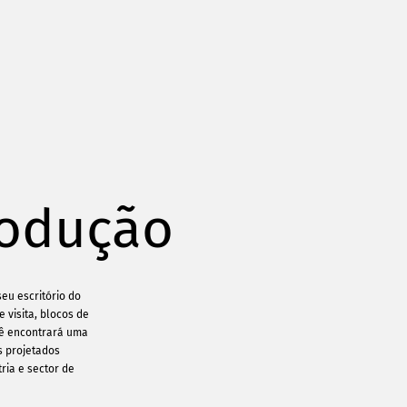
rodução
seu escritório do
e visita, blocos de
cê encontrará uma
s projetados
tria e sector de