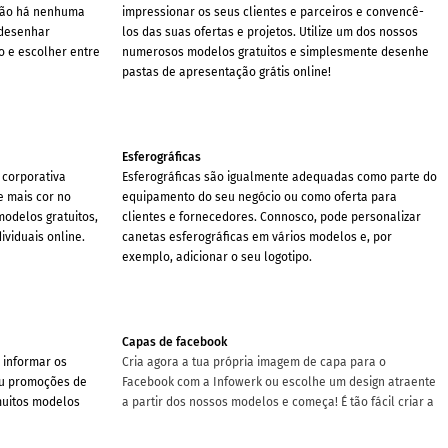
não há nenhuma
impressionar os seus clientes e parceiros e convencê-
 desenhar
los das suas ofertas e projetos. Utilize um dos nossos
o e escolher entre
numerosos modelos gratuitos e simplesmente desenhe
pastas de apresentação grátis online!
Esferográficas
 corporativa
Esferográficas são igualmente adequadas como parte do
e mais cor no
equipamento do seu negócio ou como oferta para
odelos gratuitos,
clientes e fornecedores. Connosco, pode personalizar
ividuais online.
canetas esferográficas em vários modelos e, por
exemplo, adicionar o seu logotipo.
Capas de facebook
 informar os
Cria agora a tua própria imagem de capa para o
 ou promoções de
Facebook com a Infowerk ou escolhe um design atraente
muitos modelos
a partir dos nossos modelos e começa! É tão fácil criar a
co agora!
tua capa do Facebook!