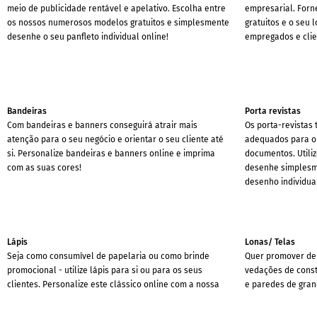
meio de publicidade rentável e apelativo. Escolha entre
empresarial. For
os nossos numerosos modelos gratuitos e simplesmente
gratuitos e o seu 
desenhe o seu panfleto individual online!
empregados e clie
Bandeiras
Porta revistas
Com bandeiras e banners conseguirá atrair mais
Os porta-revistas 
atenção para o seu negócio e orientar o seu cliente até
adequados para o
si. Personalize bandeiras e banners online e imprima
documentos. Utili
com as suas cores!
desenhe simplesme
desenho individua
Lápis
Lonas/ Telas
Seja como consumível de papelaria ou como brinde
Quer promover de 
promocional - utilize lápis para si ou para os seus
vedações de const
clientes. Personalize este clássico online com a nossa
e paredes de gran
ferramenta de design.
telas! Graças aos
seus online em ap