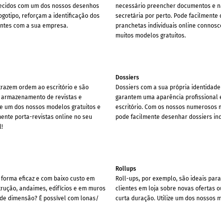
necidos com um dos nossos desenhos
necessário preencher documentos e 
logotipo, reforçam a identificação dos
secretária por perto. Pode facilmente
ntes com a sua empresa.
pranchetas individuais online connosc
muitos modelos gratuitos.
Dossiers
trazem ordem ao escritório e são
Dossiers com a sua própria identidade
 armazenamento de revistas e
garantem uma aparência profissional 
ze um dos nossos modelos gratuitos e
escritório. Com os nossos numerosos m
nte porta-revistas online no seu
pode facilmente desenhar dossiers ind
l!
Rollups
forma eficaz e com baixo custo em
Roll-ups, por exemplo, são ideais para
rução, andaimes, edifícios e em muros
clientes em loja sobre novas ofertas
de dimensão? É possível com lonas/
curta duração. Utilize um dos nossos 
 modelos, poderá criar você mesmo os
gratuitos e crie roll-ups online connos
enas alguns cliques.