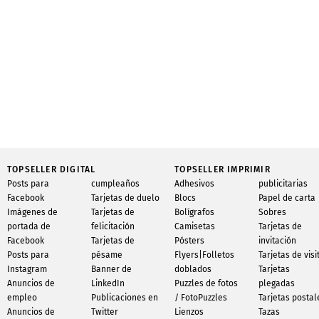
TOPSELLER DIGITAL
TOPSELLER IMPRIMIR
Posts para
cumpleaños
Adhesivos
publicitarias
Facebook
Tarjetas de duelo
Blocs
Papel de carta
Imágenes de
Tarjetas de
Bolígrafos
Sobres
portada de
felicitación
Camisetas
Tarjetas de
Facebook
Tarjetas de
Pósters
invitación
Posts para
pésame
Flyers|Folletos
Tarjetas de visi
Instagram
Banner de
doblados
Tarjetas
Anuncios de
LinkedIn
Puzzles de fotos
plegadas
empleo
Publicaciones en
/ FotoPuzzles
Tarjetas postal
Anuncios de
Twitter
Lienzos
Tazas