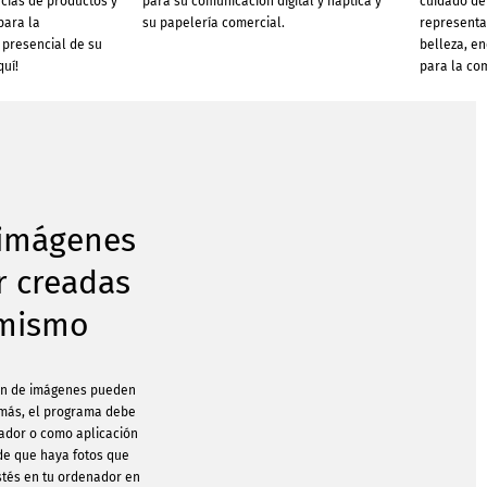
cias de productos y
para su comunicación digital y háptica y
cuidado de 
para la
su papelería comercial.
representan
 presencial de su
belleza, en
quí!
para la com
 imágenes
r creadas
 mismo
ón de imágenes pueden
emás, el programa debe
ador o como aplicación
de que haya fotos que
estés en tu ordenador en