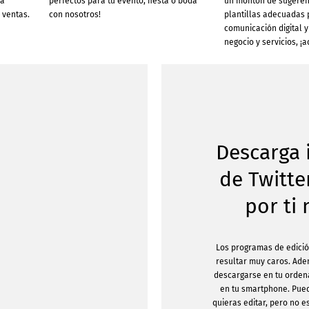
ra
perfectos para tu evento, fiesta o boda
un montón de sugeren
 ventas.
con nosotros!
plantillas adecuadas 
comunicación digital y
negocio y servicios, ¡a
Descarga
de Twitte
por ti
Los programas de edici
resultar muy caros. Ad
descargarse en tu orden
en tu smartphone. Pue
quieras editar, pero no 