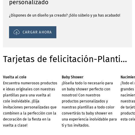
personalizado
¿Dispones de un diseño ya creado? ¡Sólo súbelo y ya has acabado!
CARGAR AHORA
Tarjetas de felicitación-Plantillas para ocasiones
Vuelta al cole
Baby Shower
Nacimie
Encuentra numerosos productos
¡Diseña todo lo necesario para
¡Todo el
e ideas originales con nuestras
un baby shower perfecto con
grandes 
plantillas para una vuelta al
nosotros! Con nuestros
nacimien
cole inolvidable. ¡Elija
productos personalizados y
nuestras
invitaciones personalizadas que
nuestras plantillas a todo color
de tarje
combinen a la perfección con la
convertirás tu baby shower en
producto
decoración de la fiesta en la
una experiencia inolvidable para
esta cel
vuelta a clase!
ti y tus invitados.