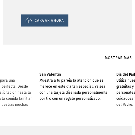
CARGAR AHORA
MOSTRAR MÁS
San Valentín
Día del Pa
 para una
Muestra a tu pareja la atención que se
Utiliza nue
 perfecta. Desde
merece en este día tan especial. Ya sea
gratuitas y
elicitación hasta la
con una tarjeta diseñada personalmente
personales 
 la comida familiar
por ti o con un regalo personalizado.
cuidadosam
 nuestras muchas
del Padre.