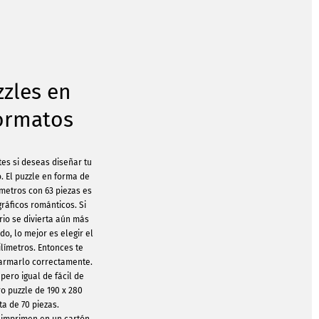
zzles en
formatos
tes si deseas diseñar tu
. El puzzle en forma de
ímetros con 63 piezas es
gráficos románticos. Si
rio se divierta aún más
do, lo mejor es elegir el
límetros. Entonces te
 armarlo correctamente.
ero igual de fácil de
ro puzzle de 190 x 280
ta de 70 piezas.