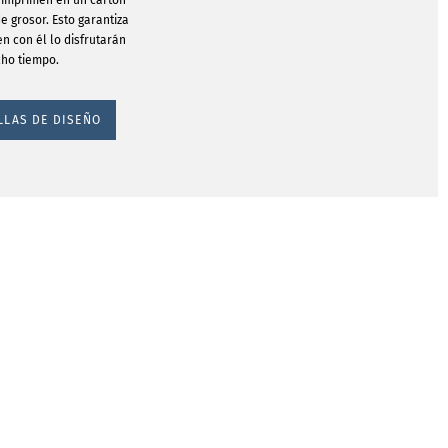
e imprimen en un cartón
e grosor. Esto garantiza
n con él lo disfrutarán
ho tiempo.
LLAS DE DISEÑO