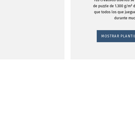
Tus creativos diseños s
de puzzle de 1.300 g/m² d
que todos los que juegue
durante muc
MOSTRAR PLANTI
uzzle dice
ue mil