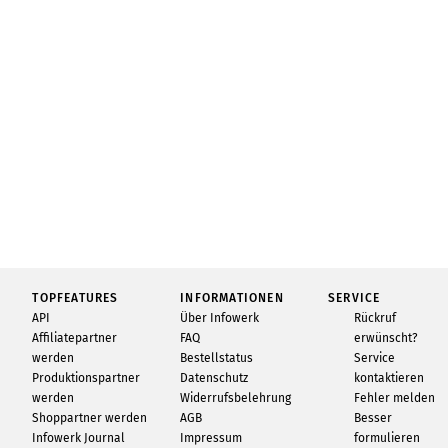
TOPFEATURES
INFORMATIONEN
SERVICE
API
Über Infowerk
Rückruf
Affiliatepartner
FAQ
erwünscht?
werden
Bestellstatus
Service
Produktionspartner
Datenschutz
kontaktieren
werden
Widerrufsbelehrung
Fehler melden
Shoppartner werden
AGB
Besser
Infowerk Journal
Impressum
formulieren