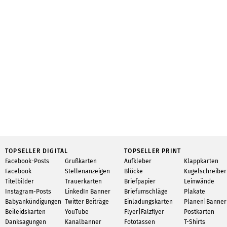
TOPSELLER DIGITAL
TOPSELLER PRINT
Facebook-Posts
Grußkarten
Aufkleber
Klappkarten
Facebook
Stellenanzeigen
Blöcke
Kugelschreiber
Titelbilder
Trauerkarten
Briefpapier
Leinwände
Instagram-Posts
LinkedIn Banner
Briefumschläge
Plakate
Babyankündigungen
Twitter Beiträge
Einladungskarten
Planen|Banner
Beileidskarten
YouTube
Flyer|Falzflyer
Postkarten
Danksagungen
Kanalbanner
Fototassen
T-Shirts