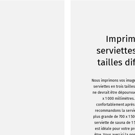
Imprim
serviette
tailles d
Nous imprimons vos image
serviettes en trois taille
ne devrait être dépourvu
x 1 000 millimètres
confortablement après
recommandons la servi
plus grande de 700 x 1 5
serviette de sauna de 1 
est idéale pour votre pr
être. Vous avez ici la pos