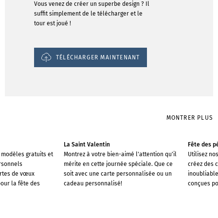
Vous venez de créer un superbe design ? Il
suffit simplement de le télécharger et le
tour est joué !
TÉLÉCHARGER MAINTENANT
MONTRER PLUS
La Saint Valentin
Fête des p
 modèles gratuits et
Montrez à votre bien-aimé l'attention qu'il
Utilisez n
rsonnels
mérite en cette journée spéciale. Que ce
créez des 
artes de vœux
soit avec une carte personnalisée ou un
inoubliabl
our la fête des
cadeau personnalisé!
conçues pou