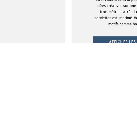
idées créatives sur une
trois mètres carrés. L
serviettes est imprimé. 
motifs comme bo
AFFICHER LES
CONCE
 de haute
t beaucoup