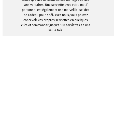
anniversaires. Une serviette avec votre motif
personnel est également une merveilleuse idée
de cadeau pour Noël. Avec nous, vous pouvez
concevoir vos propres serviettes en quelques
clics et commander jusqu'à 100 serviettes en une
seule fois.
AFFICHER LES MODÈLES DE
CONCEPTION
Matériel
qualité e