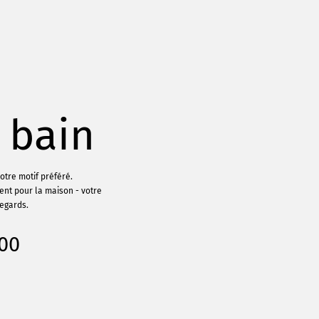
 bain
otre motif préféré.
ent pour la maison - votre
regards.
000