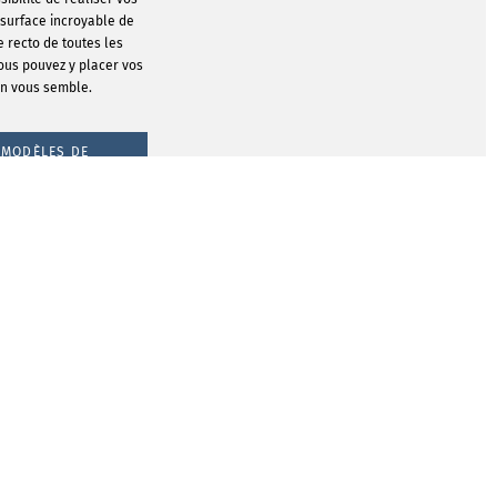
 surface incroyable de
e recto de toutes les
Vous pouvez y placer vos
n vous semble.
 MODÈLES DE
PTION
Créez vos propres