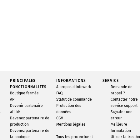
PRINCIPALES
INFORMATIONS
SERVICE
FONCTIONNALITÉS
À propos d'Infowerk
Demande de
Boutique fermée
FAQ
rappel ?
API
Statut de commande
Contacter notre
Devenir partenaire
Protection des
service support
s
affilié
données
Signaler une
Devenez partenaire de
CGV
erreur
production
Mentions légales
Meilleure
Devenez partenaire de
formulation
la boutique
Tous les prix incluent
Utliser la trustb