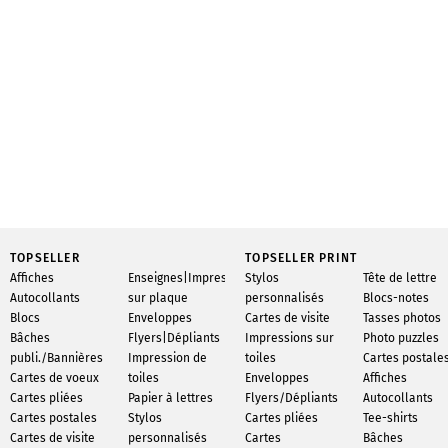
TOPSELLER
TOPSELLER PRINT
Affiches
Enseignes|Impression
Stylos
Tête de lettre
Autocollants
sur plaque
personnalisés
Blocs-notes
Blocs
Enveloppes
Cartes de visite
Tasses photos
Bâches
Flyers|Dépliants
Impressions sur
Photo puzzles
publi./Bannières
Impression de
toiles
Cartes postale
Cartes de voeux
toiles
Enveloppes
Affiches
Cartes pliées
Papier à lettres
Flyers/Dépliants
Autocollants
Cartes postales
Stylos
Cartes pliées
Tee-shirts
Cartes de visite
personnalisés
Cartes
Bâches