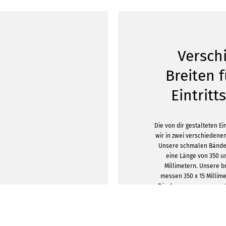
Versch
Breiten 
Eintrit
Die von dir gestalteten Ei
wir in zwei verschiedene
Unsere schmalen Bände
eine Länge von 350 un
Millimetern. Unsere b
messen 350 x 15 Millim
Bänder anzupassen, ver
Verschluss. Bei Infow
zwischen einer robust
weißen oder einem sch