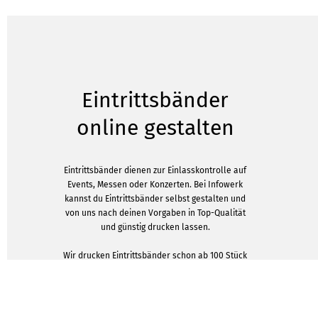
Eintrittsbänder
online gestalten
Eintrittsbänder dienen zur Einlasskontrolle auf
Events, Messen oder Konzerten. Bei Infowerk
kannst du Eintrittsbänder selbst gestalten und
von uns nach deinen Vorgaben in Top-Qualität
und günstig drucken lassen.
Wir drucken Eintrittsbänder schon ab 100 Stück
für dich, können die Druckmenge aber auch
problemlos auf 1.000 pro Auftrag für dich
steigern. Benötigst du mehr als 1.000
Einlassbänder, startest du ganz fix einen weiteren