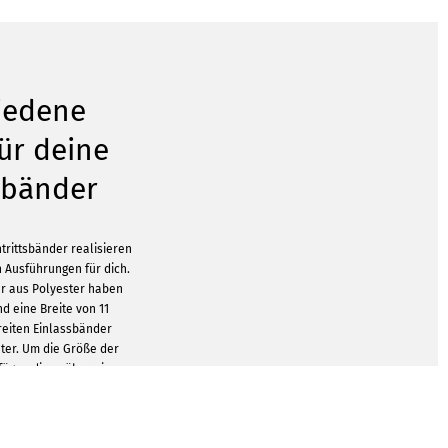
iedene
für deine
tsbänder
ntrittsbänder realisieren
n Ausführungen für dich.
r aus Polyester haben
d eine Breite von 11
reiten Einlassbänder
eter. Um die Größe der
fügen diese über einen
erk hast du die Wahl
en Alu-Plombe, einem
warzen Verschluss aus