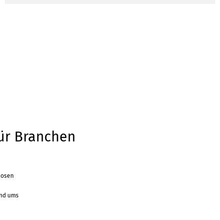
für Branchen
losen
e
und ums