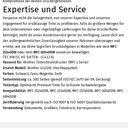
Kompromisse bei deinen Druckergebnissen.
Expertise und Service
Verpasse nicht die Gelegenheit, von unserer Expertise und unserem
Engagement für erstklassige Tinte zu profitieren. Falls du größere Mengen für
dein Unternehmen oder regelmäßige Lieferungen für deine Druckerflotte
benötigst, steht dir unser Kundenservice gerne zur Verfügung. Lasse dich von
der außergewöhnlichen Zuverlässigkeit unserer Patronen überzeugen und
erlebe, wie sie deine täglichen Druckaufgaben in Modellen wie dem
MFC-
J5340DW
oder dem
MFC-J6940DW
souverän bewältigen.
TECHNISCHE DATEN: LC422XL
Passend für
: Brother Tintenstrahldrucker (MFC-J Serie)
Ersetzt Modell
: Brother LC422XL (Hochkapazität)
Farben
: Schwarz, Cyan, Magenta, Gelb
Seitenleistung
: ca. 500 Seiten (gemäß ISO/IEC 24711 bei 5% Deckung)
Tintentyp
: Optimierte Premium-Tinte für brillante Farbwiedergabe
Kompatibilität
: MFC-J5340DW, MFC-J5345DW, MFC-J5740DW, MFC-J6540DW, MFC-
J6940DW
Zertifizierung
: Hergestellt nach ISO 9001 & ISO 14001 Qualitätsstandards
Verwendung
: Dokumente, Grafiken, Fotodruck, Korrespondenz