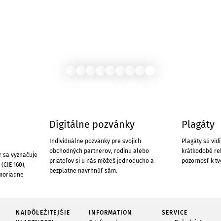
Digitálne pozvánky
Plagáty
Individuálne pozvánky pre svojich
Plagáty sú vidi
obchodných partnerov, rodinu alebo
krátkodobé re
r sa vyznačuje
priateľov si u nás môžeš jednoducho a
pozornosť k tv
(CIE 160),
bezplatne navrhnúť sám.
imoriadne
NAJDÔLEŽITEJŠIE
INFORMATION
SERVICE