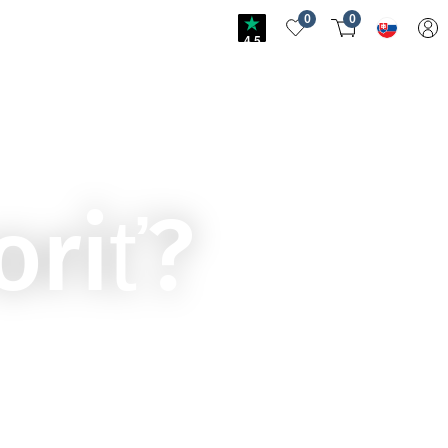
0
0
4.5
oriť?