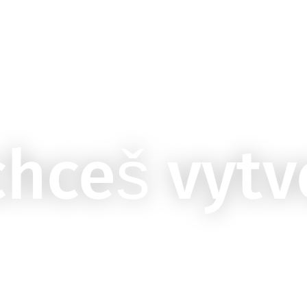
hceš vytv