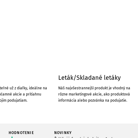
Leták/Skladané letáky
teľné už z diaľky, ideálne na
Náš najvšestrannejší produkt je vhodný na
klamné akcie a pritiahnu
rôzne marketingové akcie, ako produktová
ojim podujatiam.
informácia alebo pozvánka na podujatie.
HODNOTENIE
NOVINKY