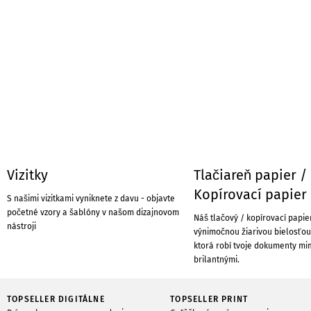
Vizitky
Tlačiareň papier /
Kopírovací papier
S našimi vizitkami vyniknete z davu - objavte
početné vzory a šablóny v našom dizajnovom
Náš tlačový / kopírovací papie
nástroji
výnimočnou žiarivou bielosťou 
ktorá robí tvoje dokumenty m
brilantnými.
TOPSELLER DIGITÁLNE
TOPSELLER PRINT