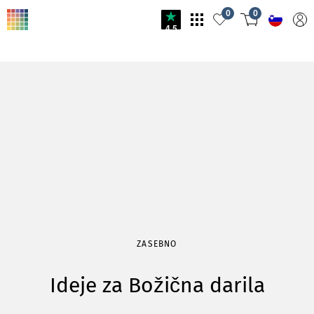
0
0
4.5
ZASEBNO
Ideje za Božična darila