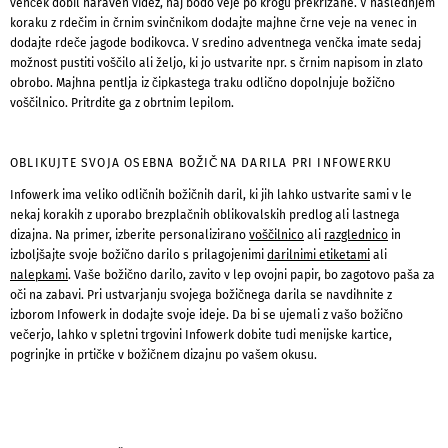
venček dobil naraven videz, naj bodo veje po krogu prekrižane. V naslednjem
koraku z rdečim in črnim svinčnikom dodajte majhne črne veje na venec in
dodajte rdeče jagode bodikovca. V sredino adventnega venčka imate sedaj
možnost pustiti voščilo ali željo, ki jo ustvarite npr. s črnim napisom in zlato
obrobo. Majhna pentlja iz čipkastega traku odlično dopolnjuje božično
voščilnico. Pritrdite ga z obrtnim lepilom.
OBLIKUJTE SVOJA OSEBNA BOŽIČNA DARILA PRI INFOWERKU
Infowerk ima veliko odličnih božičnih daril, ki jih lahko ustvarite sami v le
nekaj korakih z uporabo brezplačnih oblikovalskih predlog ali lastnega
dizajna. Na primer, izberite personalizirano
voščilnico
ali
razglednico
in
izboljšajte svoje božično darilo s prilagojenimi
darilnimi etiketami
ali
nalepkami
. Vaše božično darilo, zavito v lep ovojni papir, bo zagotovo paša za
oči na zabavi. Pri ustvarjanju svojega božičnega darila se navdihnite z
izborom Infowerk in dodajte svoje ideje. Da bi se ujemali z vašo božično
večerjo, lahko v spletni trgovini Infowerk dobite tudi menijske kartice,
pogrinjke in prtičke v božičnem dizajnu po vašem okusu.