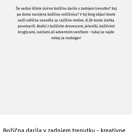
Še vedno iščete izvirno božično darilo v zadnjem trenutku? Kaj
pa doma narejena božična voščilnica? V tej blog objavi boste
našli odlična navodila za različne motive, ki jih boste zlahka
poustvarili. Bodisi z božičnim drevescem, jelenčki, božičnimi
kroglicami, svečami ali adventnim venčkom – tukaj se najde
nekaj za vsakogar!
Božična darila v zadnjem trenutku - kreativne