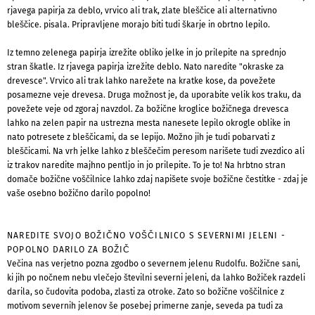
rjavega papirja za deblo, vrvico ali trak, zlate bleščice ali alternativno
bleščice. pisala. Pripravljene morajo biti tudi škarje in obrtno lepilo.
Iz temno zelenega papirja izrežite obliko jelke in jo prilepite na sprednjo
stran škatle. Iz rjavega papirja izrežite deblo. Nato naredite "okraske za
drevesce". Vrvico ali trak lahko narežete na kratke kose, da povežete
posamezne veje drevesa. Druga možnost je, da uporabite velik kos traku, da
povežete veje od zgoraj navzdol. Za božične kroglice božičnega drevesca
lahko na zelen papir na ustrezna mesta nanesete lepilo okrogle oblike in
nato potresete z bleščicami, da se lepijo. Možno jih je tudi pobarvati z
bleščicami. Na vrh jelke lahko z bleščečim peresom narišete tudi zvezdico ali
iz trakov naredite majhno pentljo in jo prilepite. To je to! Na hrbtno stran
domače božične voščilnice lahko zdaj napišete svoje božične čestitke - zdaj je
vaše osebno božično darilo popolno!
NAREDITE SVOJO BOŽIČNO VOŠČILNICO S SEVERNIMI JELENI -
POPOLNO DARILO ZA BOŽIČ
Večina nas verjetno pozna zgodbo o severnem jelenu Rudolfu. Božične sani,
ki jih po nočnem nebu vlečejo številni severni jeleni, da lahko Božiček razdeli
darila, so čudovita podoba, zlasti za otroke. Zato so božične voščilnice z
motivom severnih jelenov še posebej primerne zanje, seveda pa tudi za