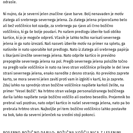
odrasle.
Ni nujno, da je severni jelen značilne rjave barve. Bolj nenavaden je motiv
zlatega ali srebrnega severnega jelena. Za zlatega jelena priporočamo belo
ali bež voščilnico kot ozadje, za srebrnega pa rjavo ali črno božično
voščilnico, ki ga še bolje poudari. Po našem predlogu izberite tudi obliko
kartice, ki jo je mogoče odpreti. Včasih je lahko težko narisati severnega
jelena in ga nato izrezati. Naš nasvet: izberite motiv na primer na spletu, ga
natisnite in nato uporabite kot predlogo. Nato iz zlatega ali srebrnega papirja
s škarjami izrežite severnega jelena. Nato odprite kartico in previdno
prepognite severnega jelena na pol. Pregib severnega jelena položite točno
na pregib vaše voščilnice in nato na levo stran voščilnice prilepite le del leve
strani severnega jelena, enako naredite z desno stranjo. Ko previdno zaprete
karto, se mora severni jelen zaviti proti vam in izginiti v karti, ko jo zaprete.
Zdaj lahko na sprednjo stran božične voščilnice napišete karkoli želite, na
primer "Vesel Božič". Na hrbtno stran vašega personaliziranega božičnega
darila lahko napišete svoje božično voščilo ali osebno besedilo. Prejemnik bo
prebral vaš pozdrav, nato odprl kartico in našel severnega jelena, nato pa bo
prebrala hrbtno stran. Najboljše pri tem: božično voščilnico lahko postavite
na bok, tako da severni jelenček na sredini stoji pokonci.
POSEBNO BOŽIČNO DARILO: BOŽIČNA VOŠČILNICA Z LESENIMI