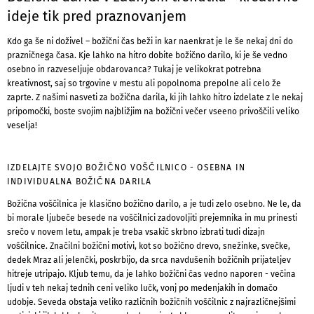
ideje tik pred praznovanjem
Kdo ga še ni doživel – božični čas beži in kar naenkrat je le še nekaj dni do
prazničnega časa. Kje lahko na hitro dobite božično darilo, ki je še vedno
osebno in razveseljuje obdarovanca? Tukaj je velikokrat potrebna
kreativnost, saj so trgovine v mestu ali popolnoma prepolne ali celo že
zaprte. Z našimi nasveti za božična darila, ki jih lahko hitro izdelate z le nekaj
pripomočki, boste svojim najbližjim na božični večer vseeno privoščili veliko
veselja!
IZDELAJTE SVOJO BOŽIČNO VOŠČILNICO - OSEBNA IN
INDIVIDUALNA BOŽIČNA DARILA
Božična voščilnica je klasično božično darilo, a je tudi zelo osebno. Ne le, da
bi morale ljubeče besede na voščilnici zadovoljiti prejemnika in mu prinesti
srečo v novem letu, ampak je treba vsakič skrbno izbrati tudi dizajn
voščilnice. Značilni božični motivi, kot so božično drevo, snežinke, svečke,
dedek Mraz ali jelenčki, poskrbijo, da srca navdušenih božičnih prijateljev
hitreje utripajo. Kljub temu, da je lahko božični čas vedno naporen - večina
ljudi v teh nekaj tednih ceni veliko lučk, vonj po medenjakih in domačo
udobje. Seveda obstaja veliko različnih božičnih voščilnic z najrazličnejšimi