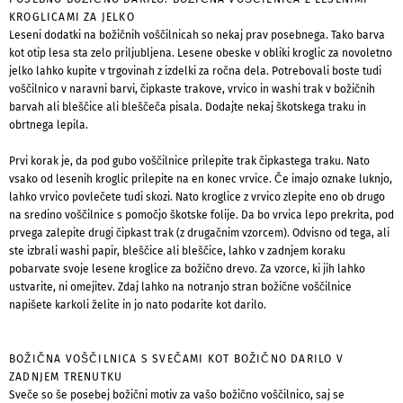
KROGLICAMI ZA JELKO
Leseni dodatki na božičnih voščilnicah so nekaj prav posebnega. Tako barva
kot otip lesa sta zelo priljubljena. Lesene obeske v obliki kroglic za novoletno
jelko lahko kupite v trgovinah z izdelki za ročna dela. Potrebovali boste tudi
voščilnico v naravni barvi, čipkaste trakove, vrvico in washi trak v božičnih
barvah ali bleščice ali bleščeča pisala. Dodajte nekaj škotskega traku in
obrtnega lepila.
Prvi korak je, da pod gubo voščilnice prilepite trak čipkastega traku. Nato
vsako od lesenih kroglic prilepite na en konec vrvice. Če imajo oznake luknjo,
lahko vrvico povlečete tudi skozi. Nato kroglice z vrvico zlepite eno ob drugo
na sredino voščilnice s pomočjo škotske folije. Da bo vrvica lepo prekrita, pod
prvega zalepite drugi čipkast trak (z drugačnim vzorcem). Odvisno od tega, ali
ste izbrali washi papir, bleščice ali bleščice, lahko v zadnjem koraku
pobarvate svoje lesene kroglice za božično drevo. Za vzorce, ki jih lahko
ustvarite, ni omejitev. Zdaj lahko na notranjo stran božične voščilnice
napišete karkoli želite in jo nato podarite kot darilo.
BOŽIČNA VOŠČILNICA S SVEČAMI KOT BOŽIČNO DARILO V
ZADNJEM TRENUTKU
Sveče so še posebej božični motiv za vašo božično voščilnico, saj se