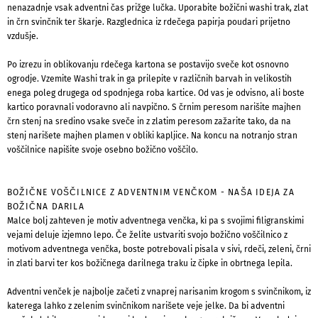
nenazadnje vsak adventni čas prižge lučka. Uporabite božični washi trak, zlat
in črn svinčnik ter škarje. Razglednica iz rdečega papirja poudari prijetno
vzdušje.
Po izrezu in oblikovanju rdečega kartona se postavijo sveče kot osnovno
ogrodje. Vzemite Washi trak in ga prilepite v različnih barvah in velikostih
enega poleg drugega od spodnjega roba kartice. Od vas je odvisno, ali boste
kartico poravnali vodoravno ali navpično. S črnim peresom narišite majhen
črn stenj na sredino vsake sveče in z zlatim peresom zažarite tako, da na
stenj narišete majhen plamen v obliki kapljice. Na koncu na notranjo stran
voščilnice napišite svoje osebno božično voščilo.
BOŽIČNE VOŠČILNICE Z ADVENTNIM VENČKOM - NAŠA IDEJA ZA
BOŽIČNA DARILA
Malce bolj zahteven je motiv adventnega venčka, ki pa s svojimi filigranskimi
vejami deluje izjemno lepo. Če želite ustvariti svojo božično voščilnico z
motivom adventnega venčka, boste potrebovali pisala v sivi, rdeči, zeleni, črni
in zlati barvi ter kos božičnega darilnega traku iz čipke in obrtnega lepila.
Adventni venček je najbolje začeti z vnaprej narisanim krogom s svinčnikom, iz
katerega lahko z zelenim svinčnikom narišete veje jelke. Da bi adventni