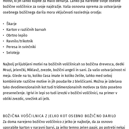
motivi, ki jih lahko kupite za malo denarja. Lahko pa naredite svoje osebne
božične voščilnice za svoje najdražje. Vaša osnovna oprema za ustvarjanje
osebnega božičnega darila mora vključevati naslednja orodja:
Škarje
Karton v različnih barvah
Obrtno lepilo
Ravnilo/trikotnik
Peresa in svinčniki
Selotejp
Najbolj priljubljeni motivi na božičnih voščilnicah so božična drevesca, dedki
Mrazi, jelenčki, Miklavž, zvezde, božični angeli in sani. Za vašo ustvarjalnost ni
meja. Glede na to, koliko časa imate in koliko želite, lahko med seboj
kombinirate različne motive in jih poudarite z bleščicami. Možna je izdelava
tako dvodimenzionalnih kot tudi tridimenzionalnih motivov za tisto posebno
presenečenje. Igrivi in ​​lepi so tudi izrezki v božični voščilnici, na primer v
obliki zvezdic, snežink ali jelk.
BOŽIČNA VOŠČILNICA Z JELKO KOT OSEBNO BOŽIČNO DARILO
Za doma narejeno božično voščilnico z jelko je najbolje, da za osnovo
uporabite karton v naravni barvi, za jelko temno zelen papir, po potrebi nekaj