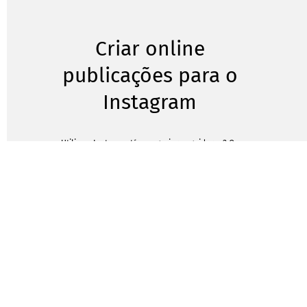
Criar online
publicações para o
Instagram
Utiliza o Insta e está a angariar seguidores? Ou
quer, simplesmente, partilhar algo bonito com os
seus amigos? De certeza que já se perguntou
como é que os outros conseguem criar
publicações tão perfeitas. Agora, com apenas
alguns cliques, pode também enviar mensagens
profissionais aos seus seguidores. Nem sequer
precisa de software próprio. Crie online as suas
publicações para o Instagram e torne a sua conta
ainda mais apelativa para aumentar o seu
número de seguidores.