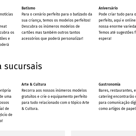
Batismo
Aniversário
notícias
Para o cenário perfeito para o batizado da
Pode criar tudo para 
sua criança, temos os modelos perfeitos!
perfeito, aqui e onlin
reat
Descubra os inúmeros modelos de
nossa enorme varied
scubra os
cartões mas também outros tantos
Temos até sugestões 
tões e
acessórios que poderá personalizar!
espera!
oderá
 sucursais
Arte & Cultura
Gastronomia
própria
Recorra aos nossos inúmeros modelos
Bares, restaurantes, e
 de uma
gratuitos e crie o equipamento perfeito
catering encontrarão 
nossos
para tudo relacionado com o tópico Arte
para comunicação digi
ial de
& Cultura.
como artigos de papela
gócio de
o!