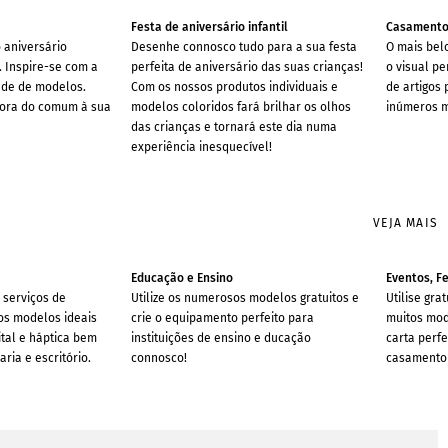
Festa de aniversário infantil
Casament
o aniversário
Desenhe connosco tudo para a sua festa
O mais bel
e. Inspire-se com a
perfeita de aniversário das suas crianças!
o visual p
ade de modelos.
Com os nossos produtos individuais e
de artigos
fora do comum à sua
modelos coloridos fará brilhar os olhos
inúmeros 
das crianças e tornará este dia numa
experiência inesquecível!
VEJA MAIS
Educação e Ensino
Eventos, F
 serviços de
Utilize os numerosos modelos gratuitos e
Utilise gr
os modelos ideais
crie o equipamento perfeito para
muitos mod
tal e háptica bem
instituições de ensino e ducação
carta perfe
ria e escritório.
connosco!
casamento