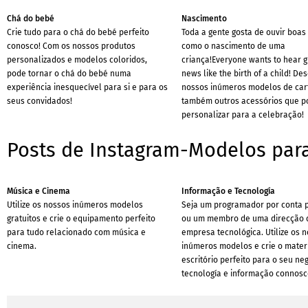
Chá do bebé
Nascimento
Crie tudo para o chá do bebé perfeito
Toda a gente gosta de ouvir boas 
conosco! Com os nossos produtos
como o nascimento de uma
personalizados e modelos coloridos,
criança!Everyone wants to hear g
pode tornar o chá do bebé numa
news like the birth of a child! De
experiência inesquecível para si e para os
nossos inúmeros modelos de car
seus convidados!
também outros acessórios que p
personalizar para a celebração!
Posts de Instagram-Modelos para
Música e Cinema
Informação e Tecnología
Utilize os nossos inúmeros modelos
Seja um programador por conta 
gratuitos e crie o equipamento perfeito
ou um membro de uma direcção
para tudo relacionado com música e
empresa tecnológica. Utilize os 
cinema.
inúmeros modelos e crie o mater
escritório perfeito para o seu ne
tecnología e informação connosc