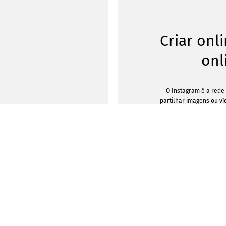
Criar onl
onl
O Instagram é a rede 
partilhar imagens ou v
oportunidade de tornar 
atrativa com publicaçõ
ferramenta permite-l
individualizadas adequad
Talvez tenha ocorrido o
ocasião importante que
especial? O lado prático
tem de perder tempo a 
porque a sua publicação 
Insta