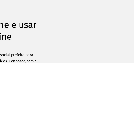
ine e usar
ine
social prefeita para
ídeos. Connosco, tem a
a sua conta ainda mais
es apelativas. A nossa
he criar publicações
as a várias finalidades.
u esteja a decorrer uma
 merece uma publicação
: com este serviço, não
criar o formato certo,
já está otimizada para o
gram.