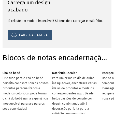
Carrega um design
acabado
Já criaste um modelo impecável? Só tens de o carregar e está feito!
CARREGAR AGORA
Blocos de notas encadernação em espiral - Modelos/ Templates para ocasiões
Chá do bebé
Matrícula Escolar
Recuper
Crie tudo para o chá do bebé
Para um primeiro dia de aulas
Use os n
perfeito conosco! Com os nossos
inesquecível, encontrará várias
componh
produtos personalizados e
ideias de produtos e modelos
mensage
modelos coloridos, pode tornar
correspondentes aqui. Desde
recuper
o chá do bebé numa experiência
belos cartões de convite com
nossa pá
inesquecível para si e para os
design combinando até à
seus convidados!
decoração perfeita para a
refeição comemorativa!