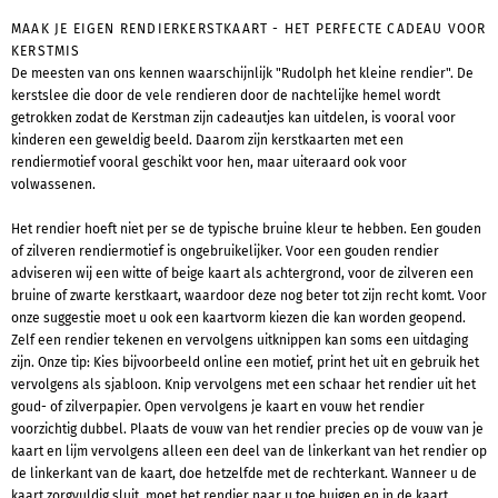
MAAK JE EIGEN RENDIERKERSTKAART - HET PERFECTE CADEAU VOOR
KERSTMIS
De meesten van ons kennen waarschijnlijk "Rudolph het kleine rendier". De
kerstslee die door de vele rendieren door de nachtelijke hemel wordt
getrokken zodat de Kerstman zijn cadeautjes kan uitdelen, is vooral voor
kinderen een geweldig beeld. Daarom zijn kerstkaarten met een
rendiermotief vooral geschikt voor hen, maar uiteraard ook voor
volwassenen.
Het rendier hoeft niet per se de typische bruine kleur te hebben. Een gouden
of zilveren rendiermotief is ongebruikelijker. Voor een gouden rendier
adviseren wij een witte of beige kaart als achtergrond, voor de zilveren een
bruine of zwarte kerstkaart, waardoor deze nog beter tot zijn recht komt. Voor
onze suggestie moet u ook een kaartvorm kiezen die kan worden geopend.
Zelf een rendier tekenen en vervolgens uitknippen kan soms een uitdaging
zijn. Onze tip: Kies bijvoorbeeld online een motief, print het uit en gebruik het
vervolgens als sjabloon. Knip vervolgens met een schaar het rendier uit het
goud- of zilverpapier. Open vervolgens je kaart en vouw het rendier
voorzichtig dubbel. Plaats de vouw van het rendier precies op de vouw van je
kaart en lijm vervolgens alleen een deel van de linkerkant van het rendier op
de linkerkant van de kaart, doe hetzelfde met de rechterkant. Wanneer u de
kaart zorgvuldig sluit, moet het rendier naar u toe buigen en in de kaart