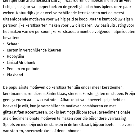
kerstperiode altijd hectisch kan zijn, waarderen de meeste mensen de vele
lichtjes, de geur van peperkoek en de gezelligheid in huis tijdens deze paar
weken. Natuurlijk zijn er veel verschillende kerstkaarten met de meest
uiteenlopende motieven voor weinig geld te koop. Maar u kunt ook uw eigen
persoonlijke kerstkaarten maken voor uw dierbaren. Uw basisuitrusting voor
het maken van uw persoonlijke kerstcadeau moet de volgende hulpmiddelen
bevatten:
Schaar
Karton in verschillende kleuren
Hobbylijm
Liniaal/driehoek
Pennen en potloden
Plakband
De populairste motieven op kerstkaarten zijn onder meer kerstbomen,
kerstmannen, rendieren, Sinterklaas, sterren, kerstengelen en sleeën. Er zijn
geen grenzen aan uw creativiteit. Afhankelijk van hoeveel tijd je hebt en
hoeveel je wilt, kun je verschillende motieven combineren en met
glitterstiften accentueren. Ook is het mogelijk om zowel tweedimensionale
als driedimensionale motieven te maken voor die bijzondere verrassing.
Speels en mooi zijn ook de stansen in de kerstkaart, bijvoorbeeld in de vorm
van sterren, sneeuwvlokken of dennenbomen.