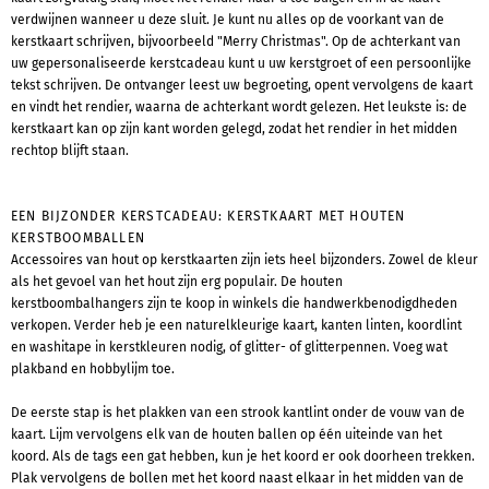
verdwijnen wanneer u deze sluit. Je kunt nu alles op de voorkant van de
kerstkaart schrijven, bijvoorbeeld "Merry Christmas". Op de achterkant van
uw gepersonaliseerde kerstcadeau kunt u uw kerstgroet of een persoonlijke
tekst schrijven. De ontvanger leest uw begroeting, opent vervolgens de kaart
en vindt het rendier, waarna de achterkant wordt gelezen. Het leukste is: de
kerstkaart kan op zijn kant worden gelegd, zodat het rendier in het midden
rechtop blijft staan.
EEN BIJZONDER KERSTCADEAU: KERSTKAART MET HOUTEN
KERSTBOOMBALLEN
Accessoires van hout op kerstkaarten zijn iets heel bijzonders. Zowel de kleur
als het gevoel van het hout zijn erg populair. De houten
kerstboombalhangers zijn te koop in winkels die handwerkbenodigdheden
verkopen. Verder heb je een naturelkleurige kaart, kanten linten, koordlint
en washitape in kerstkleuren nodig, of glitter- of glitterpennen. Voeg wat
plakband en hobbylijm toe.
De eerste stap is het plakken van een strook kantlint onder de vouw van de
kaart. Lijm vervolgens elk van de houten ballen op één uiteinde van het
koord. Als de tags een gat hebben, kun je het koord er ook doorheen trekken.
Plak vervolgens de bollen met het koord naast elkaar in het midden van de