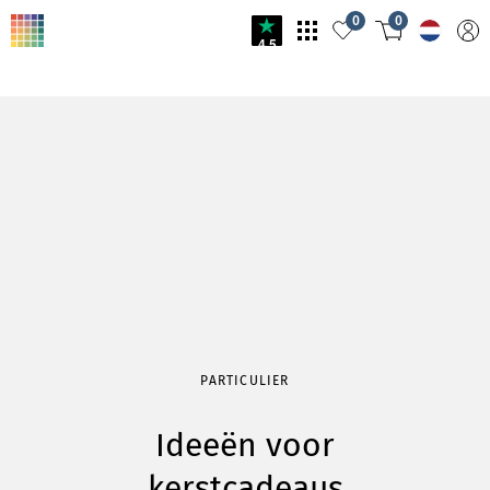
0
0
4.5
PARTICULIER
Ideeën voor
kerstcadeaus