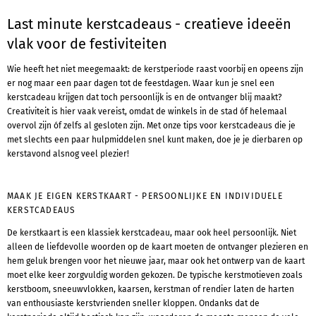
Last minute kerstcadeaus - creatieve ideeën
vlak voor de festiviteiten
Wie heeft het niet meegemaakt: de kerstperiode raast voorbij en opeens zijn
er nog maar een paar dagen tot de feestdagen. Waar kun je snel een
kerstcadeau krijgen dat toch persoonlijk is en de ontvanger blij maakt?
Creativiteit is hier vaak vereist, omdat de winkels in de stad óf helemaal
overvol zijn óf zelfs al gesloten zijn. Met onze tips voor kerstcadeaus die je
met slechts een paar hulpmiddelen snel kunt maken, doe je je dierbaren op
kerstavond alsnog veel plezier!
MAAK JE EIGEN KERSTKAART - PERSOONLIJKE EN INDIVIDUELE
KERSTCADEAUS
De kerstkaart is een klassiek kerstcadeau, maar ook heel persoonlijk. Niet
alleen de liefdevolle woorden op de kaart moeten de ontvanger plezieren en
hem geluk brengen voor het nieuwe jaar, maar ook het ontwerp van de kaart
moet elke keer zorgvuldig worden gekozen. De typische kerstmotieven zoals
kerstboom, sneeuwvlokken, kaarsen, kerstman of rendier laten de harten
van enthousiaste kerstvrienden sneller kloppen. Ondanks dat de