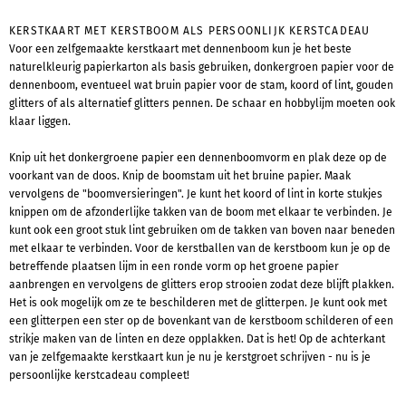
KERSTKAART MET KERSTBOOM ALS PERSOONLIJK KERSTCADEAU
Voor een zelfgemaakte kerstkaart met dennenboom kun je het beste
naturelkleurig papierkarton als basis gebruiken, donkergroen papier voor de
dennenboom, eventueel wat bruin papier voor de stam, koord of lint, gouden
glitters of als alternatief glitters pennen. De schaar en hobbylijm moeten ook
klaar liggen.
Knip uit het donkergroene papier een dennenboomvorm en plak deze op de
voorkant van de doos. Knip de boomstam uit het bruine papier. Maak
vervolgens de "boomversieringen". Je kunt het koord of lint in korte stukjes
knippen om de afzonderlijke takken van de boom met elkaar te verbinden. Je
kunt ook een groot stuk lint gebruiken om de takken van boven naar beneden
met elkaar te verbinden. Voor de kerstballen van de kerstboom kun je op de
betreffende plaatsen lijm in een ronde vorm op het groene papier
aanbrengen en vervolgens de glitters erop strooien zodat deze blijft plakken.
Het is ook mogelijk om ze te beschilderen met de glitterpen. Je kunt ook met
een glitterpen een ster op de bovenkant van de kerstboom schilderen of een
strikje maken van de linten en deze opplakken. Dat is het! Op de achterkant
van je zelfgemaakte kerstkaart kun je nu je kerstgroet schrijven - nu is je
persoonlijke kerstcadeau compleet!