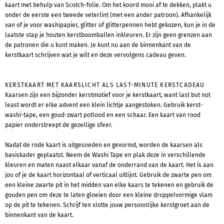
kaart met behulp van Scotch-folie. Om het koord mooi af te dekken, plakt u
onder de eerste een tweede veterlint (met een ander patroon). Afhankelijk
van of je voor washipapier, glitter of glitterpennen hebt gekozen, kun je in de
laatste stap je houten kerstboomballen inkleuren. Er zijn geen grenzen aan
de patronen die u kunt maken. Je kunt nu aan de binnenkant van de
kerstkaart schrijven wat je wilt en deze vervolgens cadeau geven.
KERSTKAART MET KAARSLICHT ALS LAST-MINUTE KERSTCADEAU
Kaarsen zijn een bijzonder kerstmotief voor je kerstkaart, want last but not
least wordt er elke advent een klein lichtje aangestoken. Gebruik kerst-
washi-tape, een goud-zwart potlood en een schaar. Een kaart van rood
papier onderstreept de gezellige sfeer.
Nadat de rode kaart is uitgesneden en gevormd, worden de kaarsen als
basiskader geplaatst. Neem de Washi Tape en plak deze in verschillende
kleuren en maten naast elkaar vanaf de onderrand van de kaart. Het is aan
jou of je de kaart horizontaal of verticaal uitlijnt. Gebruik de zwarte pen om
een kleine zwarte pit in het midden van elke kaars te tekenen en gebruik de
gouden pen om deze te laten gloeien door een kleine druppelvormige vlam
op de pit te tekenen. Schrijf ten slotte jouw persoonlijke kerstgroet aan de
binnenkant van de kaart.