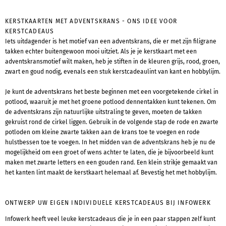
KERSTKAARTEN MET ADVENTSKRANS - ONS IDEE VOOR
KERSTCADEAUS
Iets uitdagender is het motief van een adventskrans, die er met zijn filigrane
takken echter buitengewoon mooi uitziet. Als je je kerstkaart met een
adventskransmotief wilt maken, heb je stiften in de kleuren grijs, rood, groen,
zwart en goud nodig, evenals een stuk kerstcadeaulint van kant en hobbylijm.
Je kunt de adventskrans het beste beginnen met een voorgetekende cirkel in
potlood, waaruit je met het groene potlood dennentakken kunt tekenen. Om
de adventskrans zijn natuurlijke uitstraling te geven, moeten de takken
gekruist rond de cirkel liggen. Gebruik in de volgende stap de rode en zwarte
potloden om kleine zwarte takken aan de krans toe te voegen en rode
hulstbessen toe te voegen. In het midden van de adventskrans heb je nu de
mogelijkheid om een groet of wens achter te laten, die je bijvoorbeeld kunt
maken met zwarte letters en een gouden rand. Een klein strikje gemaakt van
het kanten lint maakt de kerstkaart helemaal af. Bevestig het met hobbylijm.
ONTWERP UW EIGEN INDIVIDUELE KERSTCADEAUS BIJ INFOWERK
Infowerk heeft veel leuke kerstcadeaus die je in een paar stappen zelf kunt