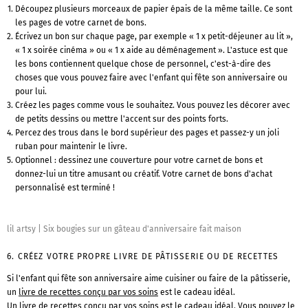
Découpez plusieurs morceaux de papier épais de la même taille. Ce sont
les pages de votre carnet de bons.
Écrivez un bon sur chaque page, par exemple « 1 x petit-déjeuner au lit »,
« 1 x soirée cinéma » ou « 1 x aide au déménagement ». L'astuce est que
les bons contiennent quelque chose de personnel, c'est-à-dire des
choses que vous pouvez faire avec l'enfant qui fête son anniversaire ou
pour lui.
Créez les pages comme vous le souhaitez. Vous pouvez les décorer avec
de petits dessins ou mettre l'accent sur des points forts.
Percez des trous dans le bord supérieur des pages et passez-y un joli
ruban pour maintenir le livre.
Optionnel : dessinez une couverture pour votre carnet de bons et
donnez-lui un titre amusant ou créatif. Votre carnet de bons d'achat
personnalisé est terminé !
lil artsy
|
Six bougies sur un gâteau d'anniversaire fait maison
6. CRÉEZ VOTRE PROPRE LIVRE DE PÂTISSERIE OU DE RECETTES
Si l'enfant qui fête son anniversaire aime cuisiner ou faire de la pâtisserie,
un
livre de recettes conçu par vos soins
est le cadeau idéal.
Un livre de recettes conçu par vos soins est le cadeau idéal. Vous pouvez le