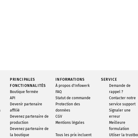
PRINCIPALES
INFORMATIONS
SERVICE
FONCTIONNALITÉS
À propos d'Infowerk
Demande de
Boutique fermée
FAQ
rappel ?
API
Statut de commande
Contacter notre
Devenir partenaire
Protection des
service support
s
affilié
données
Signaler une
Devenez partenaire de
CGV
erreur
production
Mentions légales
Meilleure
Devenez partenaire de
formulation
la boutique
Tous les prix incluent
Utliser la trustb