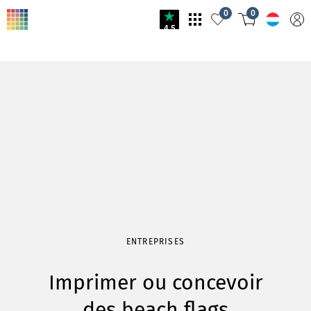
0
0
4.5
ENTREPRISES
Imprimer ou concevoir
des beach flags