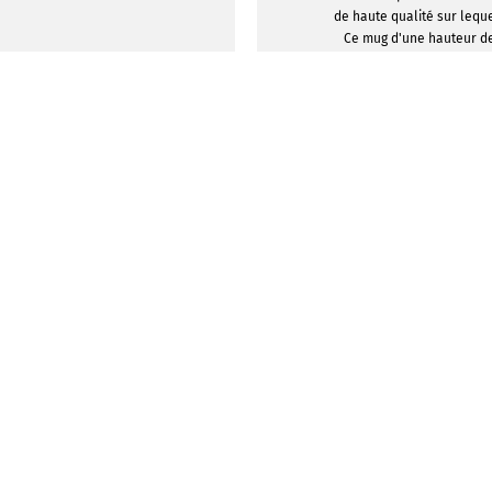
de haute qualité sur lequ
Ce mug d'une hauteur de
diamètre de 80 millimètr
de café ou de thé po
reprendre vos activités 
déjeuner. Le mug tire sa 
couleur noire thermosen
sur la surface de votre m
thermique magique », 
transparente dès que la 
Nous imprimons vos mot
dictons, slogans ou gr
l'aide de la méthode CM
couleur magique » noi
extérieure du mug, à l'e
être im
AFFICHER LES
CONCE