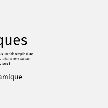
ques
ais une fois remplie d'une
e. Idéal comme cadeau,
ateurs !
ramique