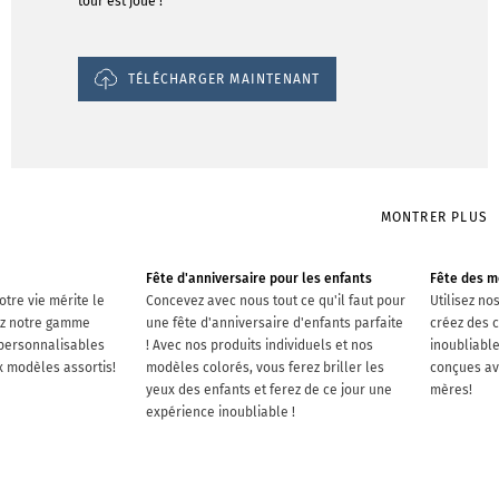
tour est joué !
TÉLÉCHARGER MAINTENANT
MONTRER PLUS
Fête d'anniversaire pour les enfants
Fête des m
otre vie mérite le
Concevez avec nous tout ce qu'il faut pour
Utilisez n
ez notre gamme
une fête d'anniversaire d'enfants parfaite
créez des 
 personnalisables
! Avec nos produits individuels et nos
inoubliabl
 modèles assortis!
modèles colorés, vous ferez briller les
conçues av
yeux des enfants et ferez de ce jour une
mères!
expérience inoubliable !