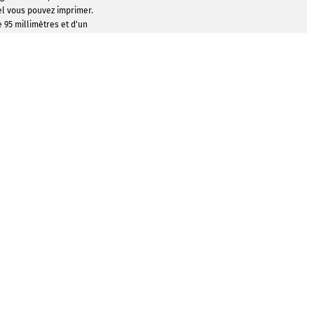
el vous pouvez imprimer.
 95 millimètres et d'un
es contient suffisamment
ur vous permettre de
le matin ou à l'heure du
véritable magie« » de la
sible qui est appliquée
otif. Grâce à l'« effet
cette couleur devient
céramique est chauffée.
ifs, c'est-à-dire vos
aphiques, sur le mug à
YK avant d'ajouter la «
re. Toute la surface
xception de l'anse, peut
primée.
 MODÈLES DE
PTION