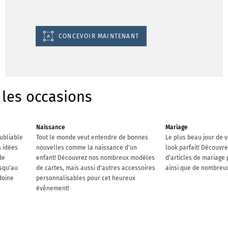
CONCEVOIR MAINTENANT
les occasions
Naissance
Mariage
ubliable
Tout le monde veut entendre de bonnes
Le plus beau jour de v
s idées
nouvelles comme la naissance d'un
look parfait! Découvr
de
enfant! Découvrez nos nombreux modèles
d'articles de mariage
usqu'au
de cartes, mais aussi d'autres accessoires
ainsi que de nombreux
doine
personnalisables pour cet heureux
évênement!