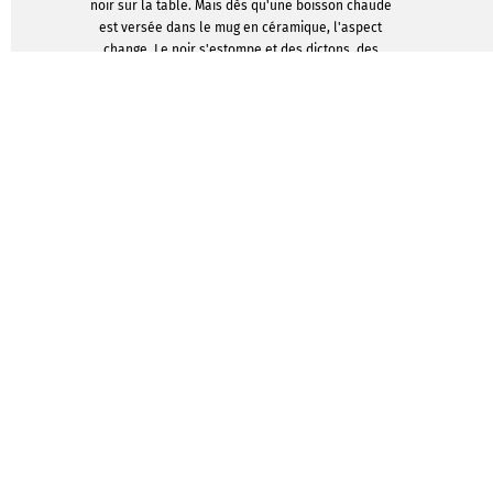
noir sur la table. Mais dès qu'une boisson chaude
est versée dans le mug en céramique, l'aspect
change. Le noir s'estompe et des dictons, des
logos, des slogans ou des images apparaissent à
la surface. Chez Infowerk, vous pouvez concevoir
votre propre Magic Mug. C'est donc à vous de
choisir le texte qui apparaîtra sur vos tasses. Que
vos clients se réjouissent de l'annonce d'un
événement via un code QR, que vos enfants
préfèrent boire leur chocolat chaud le matin
parce que leur héros préféré s'illumine sur la
tasse, ou qu'un slogan motivant apparaisse sur la
tasse à café de vos employés - ici, vous pouvez
facilement concevoir vos tasses magiques en
ligne. Essayez différents designs et arrière-plans
en quelques clics. Il vous suffit de vous inscrire
en ligne pour commencer à travailler
gratuitement.
AFFICHER LES MODÈLES DE
CONCEPTION