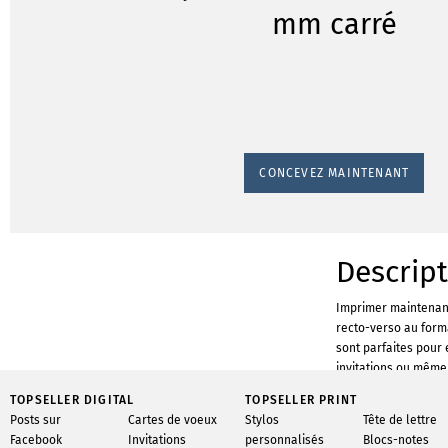
mm carré
CONCEVEZ MAINTENANT
Descrip
Imprimer maintenant
recto-verso au forma
sont parfaites pour 
invitations ou même 
manière élégante et 
TOPSELLER DIGITAL
TOPSELLER PRINT
vrai courrier à touc
Posts sur
Cartes de voeux
Stylos
Tête de lettre
Infowerk, tu peux fa
Facebook
Invitations
personnalisés
Blocs-notes