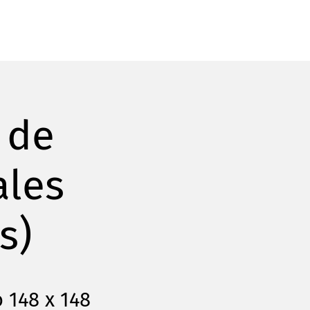
 de
ales
s)
 148 x 148