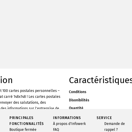
tion
Caractéristique
 100 cartes postales personnelles –
Conditions
t carré 148x148 ! Les cartes postales
Disonibilités
envoyer des salutations, des
Quantité
des informations sur l'entreprise de
attrayante. Aujourd'hui, recevoir du
Feu
PRINCIPALES
INFORMATIONS
SERVICE
her est déjà une particularité. Avec
FONCTIONNALITÉS
À propos d'Infowerk
Demande de
Matériel
cilement créer tes propres cartes
Boutique fermée
FAQ
rappel ?
Format