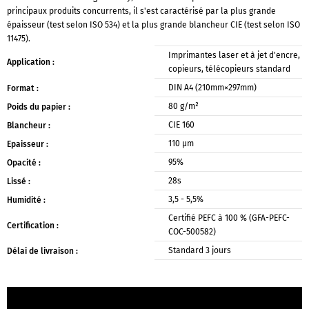
principaux produits concurrents, il s'est caractérisé par la plus grande
épaisseur (test selon ISO 534) et la plus grande blancheur CIE (test selon ISO
11475).
Imprimantes laser et à jet d'encre,
Application :
copieurs, télécopieurs standard
DIN A4 (210mm×297mm)
Format :
80 g/m²
Poids du papier :
CIE 160
Blancheur :
110 μm
Epaisseur :
95%
Opacité :
28s
Lissé :
3,5 - 5,5%
Humidité :
Certifié PEFC à 100 % (GFA-PEFC-
Certification :
COC-500582)
Standard 3 jours
Délai de livraison :