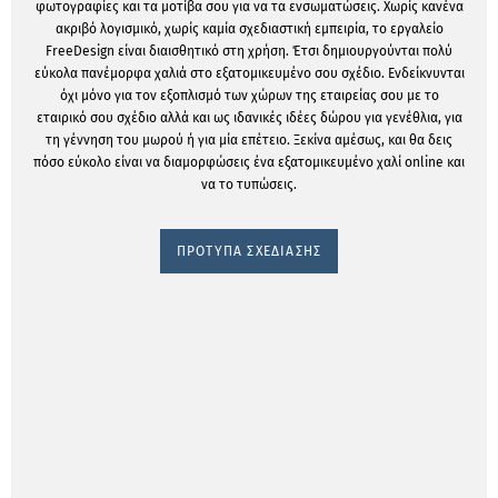
φωτογραφίες και τα μοτίβα σου για να τα ενσωματώσεις. Χωρίς κανένα
ακριβό λογισμικό, χωρίς καμία σχεδιαστική εμπειρία, το εργαλείο
FreeDesign είναι διαισθητικό στη χρήση. Έτσι δημιουργούνται πολύ
εύκολα πανέμορφα χαλιά στο εξατομικευμένο σου σχέδιο. Ενδείκνυνται
όχι μόνο για τον εξοπλισμό των χώρων της εταιρείας σου με το
εταιρικό σου σχέδιο αλλά και ως ιδανικές ιδέες δώρου για γενέθλια, για
τη γέννηση του μωρού ή για μία επέτειο. Ξεκίνα αμέσως, και θα δεις
πόσο εύκολο είναι να διαμορφώσεις ένα εξατομικευμένο χαλί online και
να το τυπώσεις.
ΠΡΟΤΥΠΑ ΣΧΕΔΙΑΣΗΣ