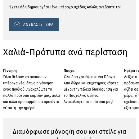
Έχετε ήδη δημιουργήσει ένα υπέροχο σχέδιο; Απλώς ανεβάστε το!
ΑΝΕΒΑΣΤΕ ΤΩΡΑ
Χαλιά-Πρότυπα ανά περίσταση
Γέννηση
Πάσχα
Ημέρα το
Όλοι θέλουν να ακούσουν
Όλα όσα χρειάζεστε για Πάσχα.
Δείξτε σ
υπέροχα νέα, όπως η γέννηση
Από δώρα και ευχετήριες κάρτες
πρόσωπο
ενός παιδιού! Ανακαλύψτε τα
μέχρι την τέλεια διακόσμηση για
αξίζει σ
πολλά πρότυπα καρτών μας, αλλά
το Πασχαλινό δείπνο.
μέρα. Εί
και άλλα προσαρμόσιμα προϊόντα
Ανακαλύψτε τα πρότυπα μας!
σχεδιασμ
γι' αυτή την ημέρα!
εξατομι
Διαμόρφωσε μόνος/η σου και στείλε για