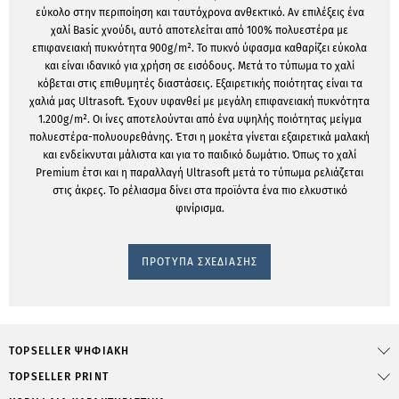
εύκολο στην περιποίηση και ταυτόχρονα ανθεκτικό. Αν επιλέξεις ένα
χαλί Basic χνούδι, αυτό αποτελείται από 100% πολυεστέρα με
επιφανειακή πυκνότητα 900g/m². Το πυκνό ύφασμα καθαρίζει εύκολα
και είναι ιδανικό για χρήση σε εισόδους. Μετά το τύπωμα το χαλί
κόβεται στις επιθυμητές διαστάσεις. Εξαιρετικής ποιότητας είναι τα
χαλιά μας Ultrasoft. Έχουν υφανθεί με μεγάλη επιφανειακή πυκνότητα
1.200g/m². Οι ίνες αποτελούνται από ένα υψηλής ποιότητας μείγμα
πολυεστέρα-πολυουρεθάνης. Έτσι η μοκέτα γίνεται εξαιρετικά μαλακή
και ενδείκνυται μάλιστα και για το παιδικό δωμάτιο. Όπως το χαλί
Premium έτσι και η παραλλαγή Ultrasoft μετά το τύπωμα ρελιάζεται
στις άκρες. Το ρέλιασμα δίνει στα προϊόντα ένα πιο ελκυστικό
φινίρισμα.
ΠΡΟΤΥΠΑ ΣΧΕΔΙΑΣΗΣ
TOPSELLER ΨΗΦΙΑΚΉ
TOPSELLER PRINT