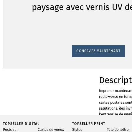
paysage avec vernis UV d
CONCEVEZ MAINTENANT
Descrip
Imprimer maintenant
recto-verso en form
cartes postales son
salutations, des inv
l'entreprise de mani
Aujourd'hui, recevoi
TOPSELLER DIGITAL
TOPSELLER PRINT
une particularité. A
Posts sur
Cartes de voeux
Stylos
Tête de lettre