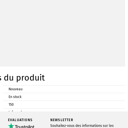
s du produit
Nouveau
En stock
150
Infowerk
EVALUATIONS
Chromokarton
NEWSLETTER
Souhaitez-vous des informations sur les
A6