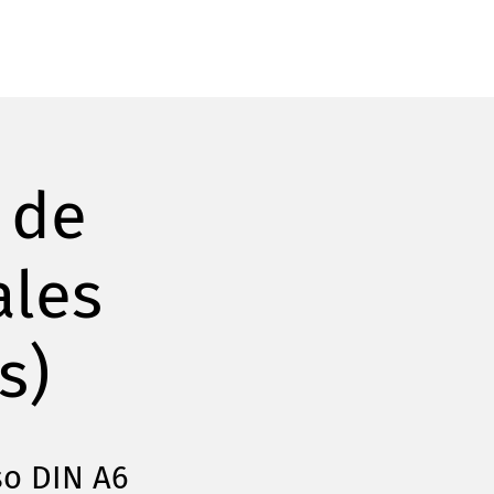
 de
ales
s)
so DIN A6