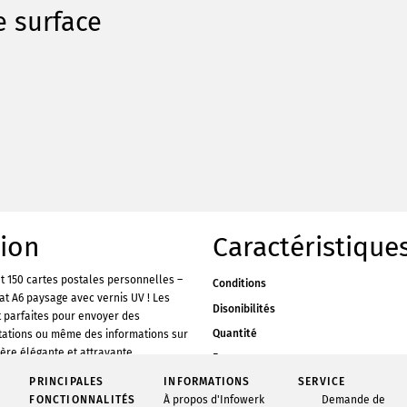
e surface
tion
Caractéristique
 150 cartes postales personnelles –
Conditions
at A6 paysage avec vernis UV ! Les
Disonibilités
t parfaites pour envoyer des
Quantité
itations ou même des informations sur
ère élégante et attrayante.
Feu
r du vrai courrier à toucher est déjà
PRINCIPALES
INFORMATIONS
SERVICE
Matériel
vec Infowerk, tu peux facilement créer
FONCTIONNALITÉS
À propos d'Infowerk
Demande de
Format