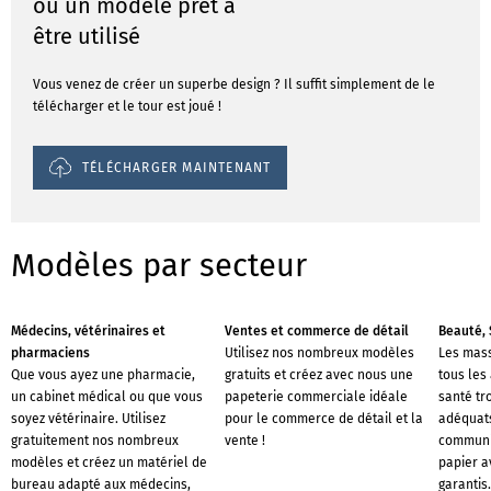
ou un modèle prêt à
être utilisé
Vous venez de créer un superbe design ? Il suffit simplement de le
télécharger et le tour est joué !
TÉLÉCHARGER MAINTENANT
Modèles par secteur
Médecins, vétérinaires et
Ventes et commerce de détail
Beauté, 
pharmaciens
Utilisez nos nombreux modèles
Les mass
Que vous ayez une pharmacie,
gratuits et créez avec nous une
tous les
un cabinet médical ou que vous
papeterie commerciale idéale
santé tr
soyez vétérinaire. Utilisez
pour le commerce de détail et la
adéquat
gratuitement nos nombreux
vente !
communi
modèles et créez un matériel de
papier a
bureau adapté aux médecins,
garantis.