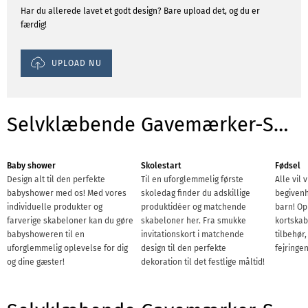
Har du allerede lavet et godt design? Bare upload det, og du er
færdig!
UPLOAD NU
Selvklæbende Gavemærker-Skabeloner til begivenheder
Baby shower
Skolestart
Fødsel
Design alt til den perfekte
Til en uforglemmelig første
Alle vil 
babyshower med os! Med vores
skoledag finder du adskillige
begivenh
individuelle produkter og
produktidéer og matchende
barn! Op
farverige skabeloner kan du gøre
skabeloner her. Fra smukke
kortskab
babyshoweren til en
invitationskort i matchende
tilbehør,
uforglemmelig oplevelse for dig
design til den perfekte
fejringen
og dine gæster!
dekoration til det festlige måltid!