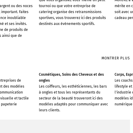
Que vous organisiez vous-même un petit
Montrez à v
argent ou des noces
tournoi ou que votre entreprise de
mérite en c
 important. Faites
catering organise des retransmissions
soit avec 
ence inoubliable
sportives, vous trouverez ici des produits
cadeau per
é et ses invités.
destinés aux événements sportifs.
e de produits de
 ainsi que de
MONTRER PLUS
Cosmétiques, Soins des Cheveux et des
Corps, Espr
ntreprises de
ongles
Les coachs 
ont des modèles
Les coiffeurs, les esthéticiennes, les bars
lifestyle e
communication
à ongles et tous les représentants du
l'industrie
isuelle et tactile
secteur de la beauté trouveront ici des
modèles id
 papeterie
modèles adaptés pour communiquer avec
numérique 
leurs clients.