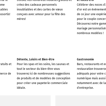
rite le
Utilisez nos nombreux modèles gratuits et
et noces d'or
amme
créez des cadeaux personnels
Célébrer des noces d'
sables
inoubliables et des cartes de vœux
d'or est un événement
ssortis!
conçues avec amour pour la fête des
de ce jour une expéri
mères!
pour le couple concern
Découvrez notre gamm
mariage personnalisés
nombreux modèles !
Détente, Loisirs et Bien-être
Gastronomie
atuits et
Pour les spas et les soins, les saunas et
Bars, restaurants et e
tout le secteur du bien-être vous
restauration trouver
merce de
trouverez ici de nombreuses suggestions
adéquats pour votre 
de produits et de modèles de conception
numérique mais aussi v
pour créer une papeterie commerciale
notamment avec de la
idéale.
d'entreprise.