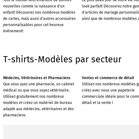
Tout le monde veut entendre de bonnes
Le plus beau jour de votre vie mé
nouvelles comme la naissance d'un
look parfait! Découvrez notre g
enfant! Découvrez nos nombreux modèles
d'articles de mariage personnali
de cartes, mais aussi d'autres accessoires
ainsi que de nombreux modèles a
personnalisables pour cet heureux
évênement!
T-shirts-Modèles par secteur
Médecins, Vétérinaires et Pharmaciens
Ventes et commerce de détail
Que vous ayez une pharmacie, un cabinet
Utilisez nos nombreux modèles gr
médical ou que vous soyez vétérinaire.
créez avec nous une papeterie
Utilisez gratuitement nos nombreux
commerciale idéale pour le com
modèles et créez un matériel de bureau
détail et la vente !
adapté aux médecins, vétérinaires et des
pharmaciens.