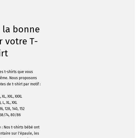
z la bonne
r votre T-
irt
es t-shirts que vous
même. Nous proposons
ntes de t-shirt par motif :
 XL, XXL, XXXL
 L, XL, XXL
16, 128, 140, 152
 68/74, 80/86
 : Nos t-shirts bébé ont
taire sur l'épaule, les