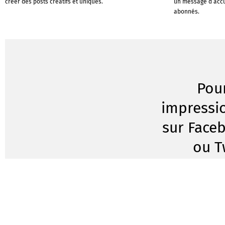
créer des posts créatifs et uniques.
un message d’accu
abonnés.
Pou
impressi
sur Faceb
ou T
Vous voulez que votre
chaîne Instagram ou 
démarque des autres
l'endroit idéal pour 
FreeDesign, vous p