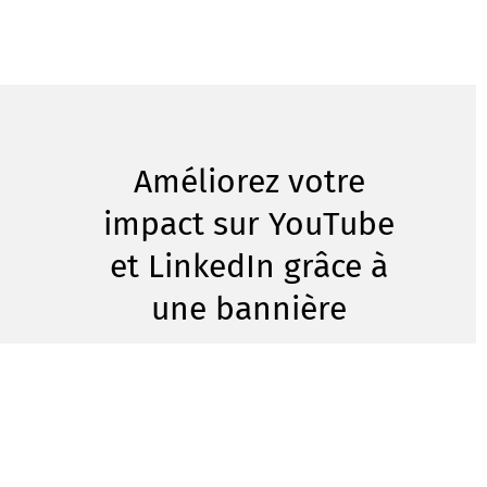
Améliorez votre
impact sur YouTube
et LinkedIn grâce à
une bannière
conçue par vos
soins
Vous avez probablement déjà essayé de rendre
votre chaîne YouTube plus attrayante avec une