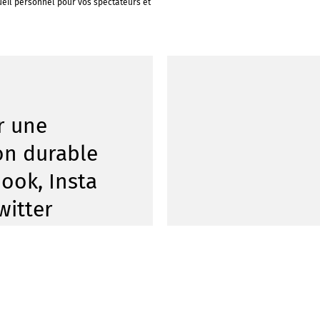
eil personnel pour vos spectateurs et
r une
on durable
ook, Insta
witter
 profil Facebook, votre
votre compte Twitter se
 ? Alors Infowerk est
vous. Grâce à notre outil
ouvez créer des posts