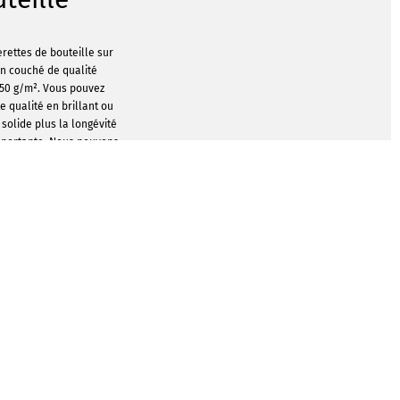
rettes de bouteille sur
on couché de qualité
350 g/m². Vous pouvez
e qualité en brillant ou
 solide plus la longévité
importante. Nous pouvons
aysage ou portrait, sur
 et le verso. A vous de
ir !
rettes quelque chose de
ndons un pelliculage
es avec un film mat ou
t non seulement plus
mais aussi plus solides.
effet spécial avec une
ion "Sotfttouch". Cette
porte aux collerettes un
ucher particulier.