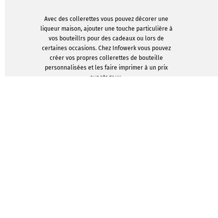
Avec des collerettes vous pouvez décorer une
liqueur maison, ajouter une touche particulière à
vos bouteillrs pour des cadeaux ou lors de
certaines occasions. Chez Infowerk vous pouvez
créer vos propres collerettes de bouteille
personnalisées et les faire imprimer à un prix
avantageux.
Avec des collerettes personnalisées vous pouvez
rendre vos bouteilles plus attrayantes à offrir ou
ajouter des informations sur d'autres bouteilles
comme le vinaigre, des liqueurs ou des huiles
faites maison. Les collerettes sont donc un
excellent moyen de faire des cadeaux
personnalisés sans avoir à les emballer.
Si vous avez une entreprise qui vend de la bière,
du vinaigre, du vin ou des spiritueux, Infowerk
peut également être utilisé pour imprimer des
étiquettes de bouteilles avec votre logo ou le
nom de votre entreprise.