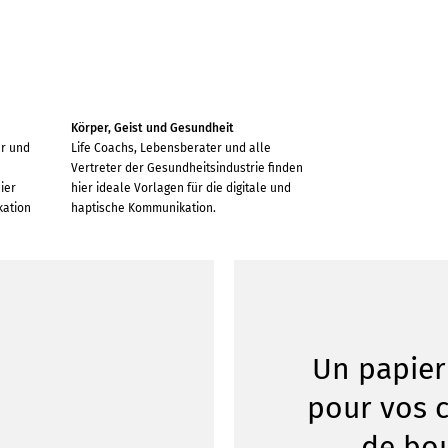
e
Körper, Geist und Gesundheit
er und
Life Coachs, Lebensberater und alle
Vertreter der Gesundheitsindustrie finden
ier
hier ideale Vorlagen für die digitale und
kation
haptische Kommunikation.
Un papie
pour vos c
de bou