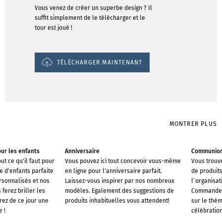
Vous venez de créer un superbe design ? Il
suffit simplement de le télécharger et le
tour est joué !
TÉLÉCHARGER MAINTENANT
MONTRER PLUS
our les enfants
Anniversaire
Communio
t ce qu'il faut pour
Vous pouvez ici tout concevoir vous-même
Vous trouv
e d'enfants parfaite
en ligne pour l'anniversaire parfait.
de produit
rsonnalisés et nos
Laissez-vous inspirer par nos nombreux
l´organisa
ferez briller les
modèles. Egalement des suggestions de
Commandez 
rez de ce jour une
produits inhabituelles vous attendent!
sur le thèm
 !
célébration