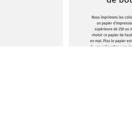
Nous imprimons les colle
un papier d'impressi
supérieure de 250 ou 
choisir ce papier de haut
en mat. Plus le papier est
de vos collerettes sera 
les imprimer en format p
une face ou sur le recto
chois
Pour faire de vos colle
spécial nous recomma
comme finition. Laminé
brillant elles seron
attrayantes visuellement 
Vous pouvez obtenir un 
texture lin ou une finit
finition en cellophane ap
bel aspect et un to