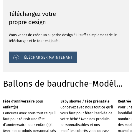
Téléchargez votre
propre design
Vous venez de créer un superbe design ? Il suffit simplement de le
télécharger et le tour est joué !
TÉLÉCHARGER MAINTENANT
Ballons de baudruche-Modèles pour les occasions
Fête d'anniversaire pour
Baby shower / Fête prénatale
Rentrée 
enfant(s)
Concevez avec nous tout ce qu'il
Pour une
Concevez avec nous tout ce qu'il
vous faut pour fêter l'arrivée de
inoublia
faut pour réussir une fête
votre bébé ! Avec nos produits
nombreus
d'anniversaire pour enfant(s) !
personnalisables et nos
des mod
Avec nos produits personnalisés
modèles colorés vous pouvez
magnifiq