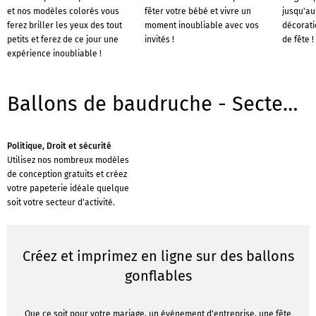
et nos modèles colorés vous
fêter votre bébé et vivre un
jusqu'au
ferez briller les yeux des tout
moment inoubliable avec vos
décorati
petits et ferez de ce jour une
invités !
de fête !
expérience inoubliable !
Ballons de baudruche - Secteurs
Politique, Droit et sécurité
Utilisez nos nombreux modèles
de conception gratuits et créez
votre papeterie idéale quelque
soit votre secteur d'activité.
Créez et imprimez en ligne sur des ballons
gonflables
Que ce soit pour votre mariage, un événement d'entreprise, une fête