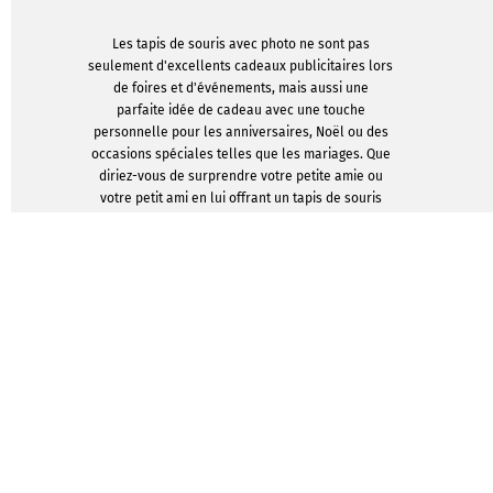
Les tapis de souris avec photo ne sont pas
seulement d'excellents cadeaux publicitaires lors
de foires et d'événements, mais aussi une
parfaite idée de cadeau avec une touche
personnelle pour les anniversaires, Noël ou des
occasions spéciales telles que les mariages. Que
diriez-vous de surprendre votre petite amie ou
votre petit ami en lui offrant un tapis de souris
avec une photo de leurs dernières vacances ?
Avec Infowerk, vous pouvez facilement créer
votre propre tapis de souris photo. Nous nous
chargeons de l'impression de haute qualité.
AFFICHER LES MODÈLES DE
CONCEPTION