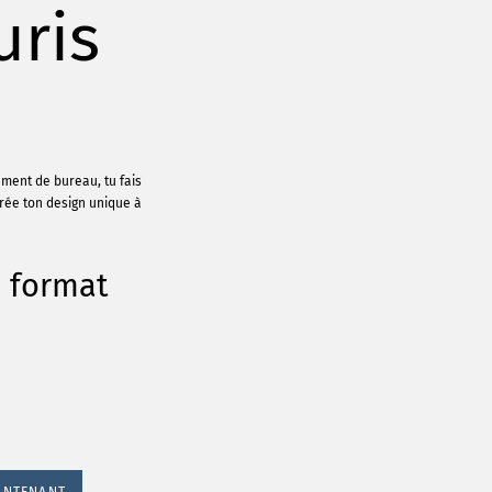
uris
ement de bureau, tu fais
Crée ton design unique à
u format
INTENANT