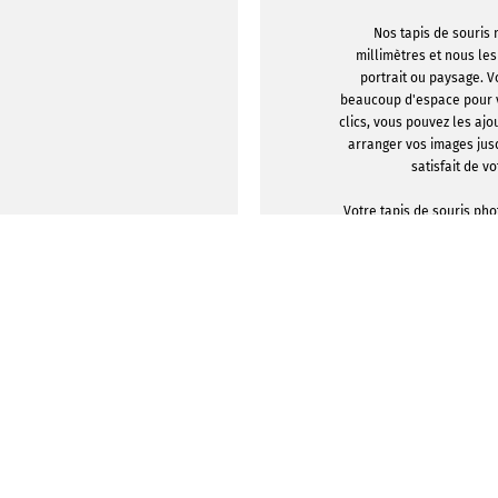
Nos tapis de souris
millimètres et nous le
portrait ou paysage. V
beaucoup d'espace pour 
clics, vous pouvez les ajo
arranger vos images jus
satisfait de vo
Votre tapis de souris ph
en surface et de polyest
imprimé par nos soins. Le
est antidérapant et perm
rester en place lorsque v
AFFICHER LES
CONCE