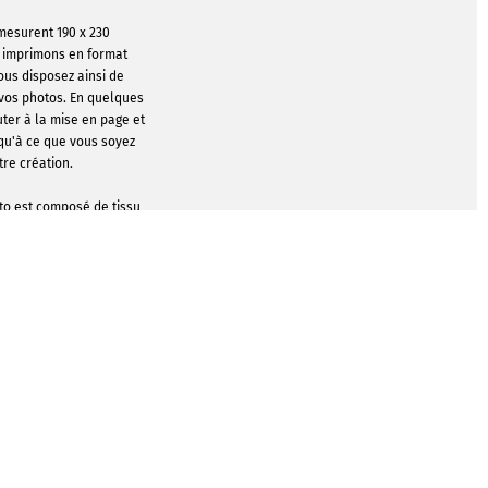
 mesurent 190 x 230
s imprimons en format
ous disposez ainsi de
vos photos. En quelques
uter à la mise en page et
qu'à ce que vous soyez
tre création.
oto est composé de tissu
er au dos. Le tissu est
 dos reste sans motif. Il
et au tapis de souris de
ous déplacez le curseur.
 MODÈLES DE
PTION