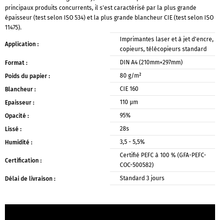
principaux produits concurrents, il s'est caractérisé par la plus grande
épaisseur (test selon ISO 534) et la plus grande blancheur CIE (test selon ISO
11475).
Imprimantes laser et à jet d'encre,
Application :
copieurs, télécopieurs standard
DIN A4 (210mm×297mm)
Format :
80 g/m²
Poids du papier :
CIE 160
Blancheur :
110 μm
Epaisseur :
95%
Opacité :
28s
Lissé :
3,5 - 5,5%
Humidité :
Certifié PEFC à 100 % (GFA-PEFC-
Certification :
COC-500582)
Standard 3 jours
Délai de livraison :