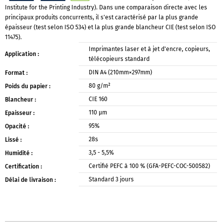
Institute for the Printing Industry). Dans une comparaison directe avec les
principaux produits concurrents, il s'est caractérisé par la plus grande
épaisseur (test selon ISO 534) et la plus grande blancheur CIE (test selon ISO
11475).
Imprimantes laser et à jet d'encre, copieurs,
Application :
télécopieurs standard
DIN A4 (210mm×297mm)
Format :
80 g/m²
Poids du papier :
CIE 160
Blancheur :
110 μm
Epaisseur :
95%
Opacité :
28s
Lissé :
3,5 - 5,5%
Humidité :
Certifié PEFC à 100 % (GFA-PEFC-COC-500582)
Certification :
Standard 3 jours
Délai de livraison :