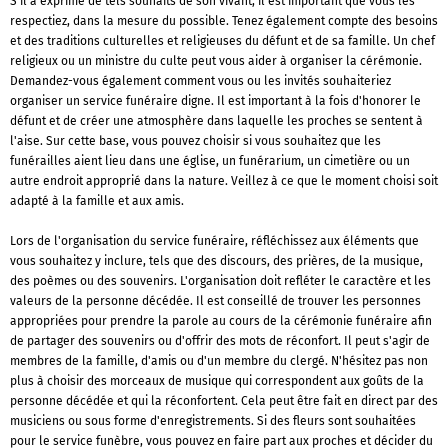
S'il a exprimé de tels souhaits de son vivant, il est important que vous les
respectiez, dans la mesure du possible. Tenez également compte des besoins
et des traditions culturelles et religieuses du défunt et de sa famille. Un chef
religieux ou un ministre du culte peut vous aider à organiser la cérémonie.
Demandez-vous également comment vous ou les invités souhaiteriez
organiser un service funéraire digne. Il est important à la fois d'honorer le
défunt et de créer une atmosphère dans laquelle les proches se sentent à
l'aise. Sur cette base, vous pouvez choisir si vous souhaitez que les
funérailles aient lieu dans une église, un funérarium, un cimetière ou un
autre endroit approprié dans la nature. Veillez à ce que le moment choisi soit
adapté à la famille et aux amis.
Lors de l'organisation du service funéraire, réfléchissez aux éléments que
vous souhaitez y inclure, tels que des discours, des prières, de la musique,
des poèmes ou des souvenirs. L'organisation doit refléter le caractère et les
valeurs de la personne décédée. Il est conseillé de trouver les personnes
appropriées pour prendre la parole au cours de la cérémonie funéraire afin
de partager des souvenirs ou d'offrir des mots de réconfort. Il peut s'agir de
membres de la famille, d'amis ou d'un membre du clergé. N'hésitez pas non
plus à choisir des morceaux de musique qui correspondent aux goûts de la
personne décédée et qui la réconfortent. Cela peut être fait en direct par des
musiciens ou sous forme d'enregistrements. Si des fleurs sont souhaitées
pour le service funèbre, vous pouvez en faire part aux proches et décider du