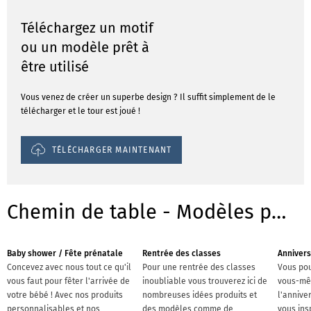
Téléchargez un motif
ou un modèle prêt à
être utilisé
Vous venez de créer un superbe design ? Il suffit simplement de le
télécharger et le tour est joué !
TÉLÉCHARGER MAINTENANT
Chemin de table - Modèles pour les occasions
Baby shower / Fête prénatale
Rentrée des classes
Annivers
Concevez avec nous tout ce qu'il
Pour une rentrée des classes
Vous pou
vous faut pour fêter l'arrivée de
inoubliable vous trouverez ici de
vous-mê
votre bébé ! Avec nos produits
nombreuses idées produits et
l'anniver
personnalisables et nos
des modèles comme de
vous ins