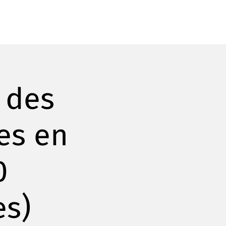
 des
es en
0
es)