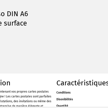
so DIN A6
e surface
tion
Caractéristique
tenant vos propres cartes postales
Conditions
gne ! Les cartes postales sont parfaites
Disonibilités
lutations, des invitations ou même des
Quantité
ntreprise de manière élégante et