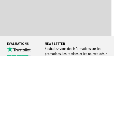
EVALUATIONS
NEWSLETTER
Souhaitez-vous des informations sur les
promotions, les remises et les nouveautés ?
ur
Toner pour
Inscrivez-vous maintenant à notre newsletter
Excellent
Infowerk.
1506
commentaires
-1050
Brother TN-3480
Black
S'ENREGISTRER MAINTENANT !
ox
IT
VERS LE PRODUIT