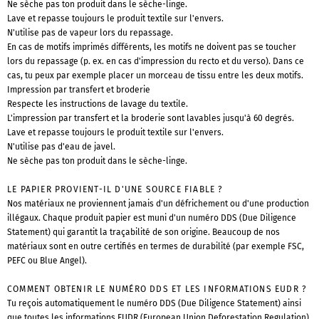
Ne sèche pas ton produit dans le sèche-linge.
Lave et repasse toujours le produit textile sur l'envers.
N'utilise pas de vapeur lors du repassage.
En cas de motifs imprimés différents, les motifs ne doivent pas se toucher
lors du repassage (p. ex. en cas d'impression du recto et du verso). Dans ce
cas, tu peux par exemple placer un morceau de tissu entre les deux motifs.
Impression par transfert et broderie
Respecte les instructions de lavage du textile.
L'impression par transfert et la broderie sont lavables jusqu'à 60 degrés.
Lave et repasse toujours le produit textile sur l'envers.
N'utilise pas d'eau de javel.
Ne sèche pas ton produit dans le sèche-linge.
LE PAPIER PROVIENT-IL D'UNE SOURCE FIABLE ?
Nos matériaux ne proviennent jamais d'un défrichement ou d'une production
illégaux. Chaque produit papier est muni d'un numéro DDS (Due Diligence
Statement) qui garantit la traçabilité de son origine. Beaucoup de nos
matériaux sont en outre certifiés en termes de durabilité (par exemple FSC,
PEFC ou Blue Angel).
COMMENT OBTENIR LE NUMÉRO DDS ET LES INFORMATIONS EUDR ?
Tu reçois automatiquement le numéro DDS (Due Diligence Statement) ainsi
que toutes les informations EUDR (European Union Deforestation Regulation)