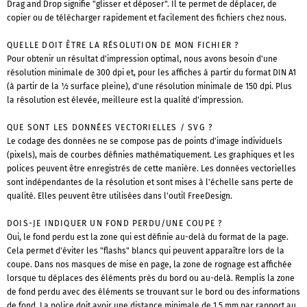
Drag and Drop signifie "glisser et déposer". Il te permet de déplacer, de
copier ou de télécharger rapidement et facilement des fichiers chez nous.
QUELLE DOIT ÊTRE LA RÉSOLUTION DE MON FICHIER ?
Pour obtenir un résultat d'impression optimal, nous avons besoin d'une
résolution minimale de 300 dpi et, pour les affiches à partir du format DIN A1
(à partir de la ½ surface pleine), d'une résolution minimale de 150 dpi. Plus
la résolution est élevée, meilleure est la qualité d'impression.
QUE SONT LES DONNÉES VECTORIELLES / SVG ?
Le codage des données ne se compose pas de points d'image individuels
(pixels), mais de courbes définies mathématiquement. Les graphiques et les
polices peuvent être enregistrés de cette manière. Les données vectorielles
sont indépendantes de la résolution et sont mises à l'échelle sans perte de
qualité. Elles peuvent être utilisées dans l'outil FreeDesign.
DOIS-JE INDIQUER UN FOND PERDU/UNE COUPE ?
Oui, le fond perdu est la zone qui est définie au-delà du format de la page.
Cela permet d'éviter les "flashs" blancs qui peuvent apparaître lors de la
coupe. Dans nos masques de mise en page, la zone de rognage est affichée
lorsque tu déplaces des éléments près du bord ou au-delà. Remplis la zone
de fond perdu avec des éléments se trouvant sur le bord ou des informations
de fond. La police doit avoir une distance minimale de 1,5 mm par rapport au