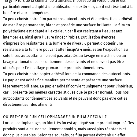
115 g/m² lors de la commande d'affiches. Il possède un verso bleu et est
particulièrement adapté à une utilisation en extérieur, car il est résistant à la
lumière et aux intempéries.
Tu peux choisir notre film parmi nos autocollants et étiquettes. Il est adhésif
de manière permanente, blanc et possède une surface brillante. Le film en
polyéthylène est adapté à l'extérieur, car il est résistant à l'eau et aux
intempéries, ainsi qu'à l'usure (indéchirable). L'utilisation d'encres
d'impression résistantes à la lumière de niveau 6 permet d'obtenir une
résistance à la lumière pouvant aller jusqu'à 4 mois, selon l'exposition au
soleil. Les autocollants ne sont pas adaptés au lavage en machine ou au
lavage automatique, ils contiennent des solvants et ne doivent pas être
utilisés pour l'emballage primaire de produits alimentaires.
Tu peux choisir notre papier adhésif lors de la commande des autocollants.
Le papier est adhésif de manière permanente et présente une surface
légèrement brillante. Le papier adhésif convient uniquement pour l'intérieur,
car il présente les mêmes caractéristiques que le papier normal. Tous nos
autocollants contiennent des solvants et ne peuvent donc pas être collés
directement sur des aliments.
QU'EST-CE QU'UN CELLOPHANAGE/UN FILM SPÉCIAL ?
Lors du cellophanage, un film très fin est appliqué sur le produit imprimé. Tes
produits sont ainsi non seulement ennoblis, mais aussi plus résistants et
donc plus durables. Selon tes souhaits, ce film permet d'obtenir un effet