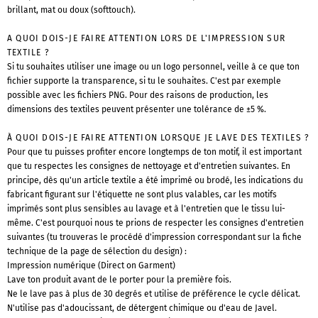
brillant, mat ou doux (softtouch).
A QUOI DOIS-JE FAIRE ATTENTION LORS DE L'IMPRESSION SUR
TEXTILE ?
Si tu souhaites utiliser une image ou un logo personnel, veille à ce que ton
fichier supporte la transparence, si tu le souhaites. C'est par exemple
possible avec les fichiers PNG. Pour des raisons de production, les
dimensions des textiles peuvent présenter une tolérance de ±5 %.
À QUOI DOIS-JE FAIRE ATTENTION LORSQUE JE LAVE DES TEXTILES ?
Pour que tu puisses profiter encore longtemps de ton motif, il est important
que tu respectes les consignes de nettoyage et d'entretien suivantes. En
principe, dès qu'un article textile a été imprimé ou brodé, les indications du
fabricant figurant sur l'étiquette ne sont plus valables, car les motifs
imprimés sont plus sensibles au lavage et à l'entretien que le tissu lui-
même. C'est pourquoi nous te prions de respecter les consignes d'entretien
suivantes (tu trouveras le procédé d'impression correspondant sur la fiche
technique de la page de sélection du design) :
Impression numérique (Direct on Garment)
Lave ton produit avant de le porter pour la première fois.
Ne le lave pas à plus de 30 degrés et utilise de préférence le cycle délicat.
N'utilise pas d'adoucissant, de détergent chimique ou d'eau de Javel.