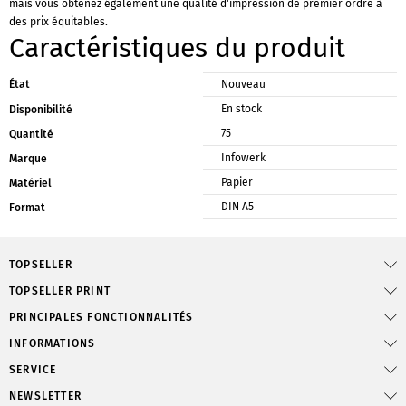
mais vous obtenez également une qualité d'impression de premier ordre à
des prix équitables.
Caractéristiques du produit
État
Nouveau
En stock
Disponibilité
75
Quantité
Infowerk
Marque
Papier
Matériel
DIN A5
Format
TOPSELLER
TOPSELLER PRINT
PRINCIPALES FONCTIONNALITÉS
INFORMATIONS
SERVICE
NEWSLETTER