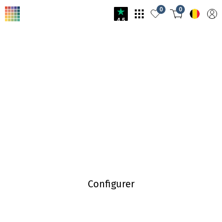
0
0
4.5
Journal Infowerk
Bienvenue au Journal Infowerk ! Sur notre blog, nous
partageons des idées et de l'inspiration sur le design et la
créativité. Laissez-nous éveiller votre imagination et découvrir
de nouvelles impulsions pour votre propre créativité.
Consultez-le régulièrement et laissez-vous inspirer !
Configurer