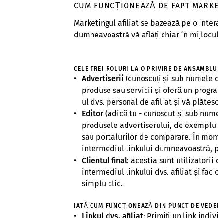
CUM FUNCȚIONEAZĂ DE FAPT MARKE
Marketingul afiliat se bazează pe o intera
dumneavoastră vă aflați chiar în mijlocul
CELE TREI ROLURI LA O PRIVIRE DE ANSAMBLU
Advertiserii
(cunoscuți și sub numele d
produse sau servicii și oferă un progra
ul dvs. personal de afiliat și vă plăte
Editor
(adică tu - cunoscut și sub nume
produsele advertiserului, de exemplu p
sau portalurilor de comparare. În mom
intermediul linkului dumneavoastră, p
Clientul final
: aceștia sunt utilizatori
intermediul linkului dvs. afiliat și fac 
simplu clic.
IATĂ CUM FUNCȚIONEAZĂ DIN PUNCT DE VEDE
Linkul dvs. afiliat
: Primiți un link indi