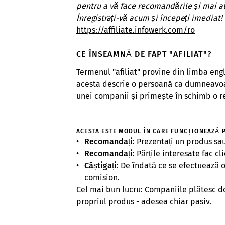
pentru a vă face recomandările și mai at
Înregistrați-vă acum și începeți imediat!
https://affiliate.infowerk.com/ro
CE ÎNSEAMNĂ DE FAPT "AFILIAT"?
Termenul "afiliat" provine din limba engl
acesta descrie o persoană ca dumneavoas
unei companii și primește în schimb o r
ACESTA ESTE MODUL ÎN CARE FUNCȚIONEAZĂ PR
Recomandați
: Prezentați un produs sau
Recomandați
: Părțile interesate fac cl
Câștigați
: De îndată ce se efectuează o
comision.
Cel mai bun lucru: Companiile plătesc do
propriul produs - adesea chiar pasiv.