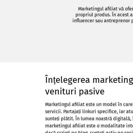
Marketingul afiliat vă ofe
propriul produs. În acest a
influencer sau antreprenor 
Înțelegerea marketingu
venituri pasive
Marketingul afiliat este un model în ca
servicii. Partajați linkuri specifice, iar
sunteți plătit. În lumea noastră digitală
marketingul afiliat este o modalitate int
dacă scrieți pe blog, sunteți activ pe soc