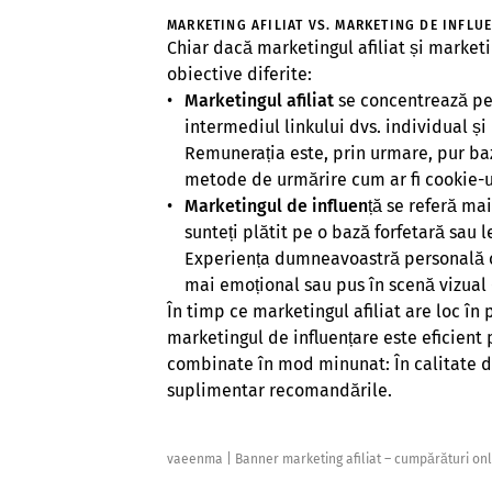
MARKETING AFILIAT VS. MARKETING DE INFLU
Chiar dacă marketingul afiliat și market
obiective diferite:
Marketingul afiliat
se concentrează pe
intermediul linkului dvs. individual ș
Remunerația este, prin urmare, pur baz
metode de urmărire cum ar fi cookie-ur
Marketingul de influență
se referă mai
sunteți plătit pe o bază forfetară sau
Experiența dumneavoastră personală cu 
mai emoțional sau pus în scenă vizual
În timp ce marketingul afiliat are loc în
marketingul de influențare este eficient
combinate în mod minunat: În calitate de 
suplimentar recomandările.
vaeenma
|
Banner marketing afiliat – cumpărături o