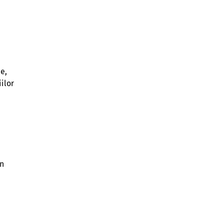
e,
ilor
un