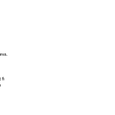
eva.
a
 fi
a