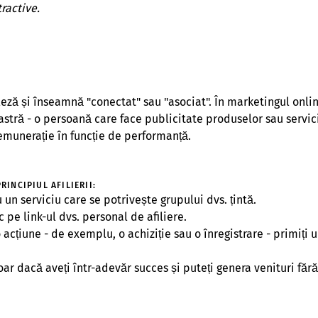
ractive.
eză și înseamnă "conectat" sau "asociat". În marketingul onlin
tră - o persoană care face publicitate produselor sau servici
emunerație în funcție de performanță.
INCIPIUL AFILIERII:
 un serviciu care se potrivește grupului dvs. țintă.
ic pe link-ul dvs. personal de afiliere.
 acțiune - de exemplu, o achiziție sau o înregistrare - primiți 
ar dacă aveți într-adevăr succes și puteți genera venituri fără