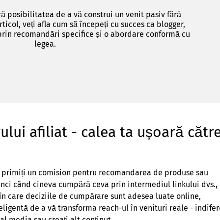
ră posibilitatea de a vă construi un venit pasiv fără
rticol, veți afla cum să începeți cu succes ca blogger,
prin recomandări specifice și o abordare conformă cu
legea.
lui afiliat - calea ta ușoară cătr
re primiți un comision pentru recomandarea de produse sau
 atunci când cineva cumpără ceva prin intermediul linkului dvs.,
, în care deciziile de cumpărare sunt adesea luate online,
eligentă de a vă transforma reach-ul în venituri reale - indife
ial media sau creați alt conținut.