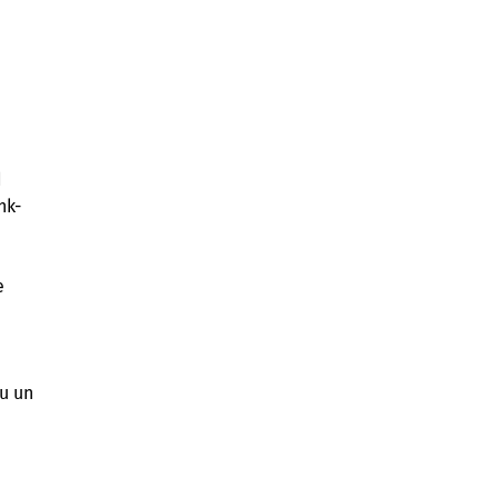
d
nk-
e
au un