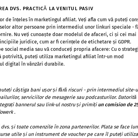
EA DVS. PRACTICĂ LA VENITUL PASIV
or de înțeles în marketingul afiliat. Veți afla cum vă puteți con
lor altor persoane prin intermediul unor linkuri speciale - f
rnire. Nu veți cunoaște doar modelul de afaceri, ci și cei mai
incipiile juridice, cum ar fi cerințele de etichetare și GDPR.
 pe social media sau vă conduceți propria afacere: Cu o strateg
ă potrivită, puteți utiliza marketingul afiliat într-un mod
l digital în vânzări durabile.
puteți câștiga bani ușor și fără riscuri - prin intermediul site-u
ilurilor, serviciilor de mesagerie sau podcasturilor. Datorită
tegrați bannerul sau link-ul nostru și primiți
un comision de 2
owerk .
 dvs. și toate comenzile în zona partenerilor. Plata se face lun
rse utile și un instrument de voucher pe care îl puteți utiliza