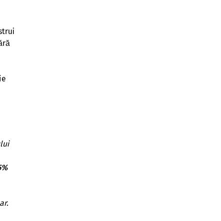
strui
ără
ie
lui
5%
ar.