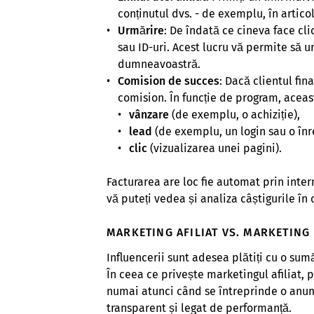
conținutul dvs. - de exemplu, în artico
Urmărire
: De îndată ce cineva face cli
sau ID-uri. Acest lucru vă permite să u
dumneavoastră.
Comision de succes
: Dacă clientul fin
comision. În funcție de program, aceast
vânzare
(de exemplu, o achiziție),
lead
(de exemplu, un login sau o înr
clic
(vizualizarea unei pagini).
Facturarea are loc fie automat prin interm
vă puteți vedea și analiza câștigurile î
MARKETING AFILIAT VS. MARKETING
Influencerii sunt adesea plătiți cu o sumă
În ceea ce privește marketingul afiliat,
numai atunci când se întreprinde o anumi
transparent și legat de performanță.