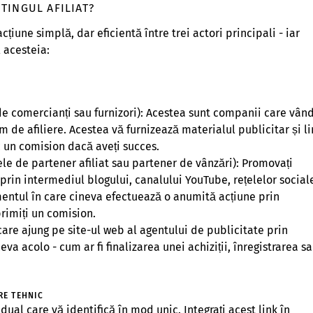
TINGUL AFILIAT?
cțiune simplă, dar eficientă între trei actori principali - iar
 acesteia:
e comercianți sau furnizori): Acestea sunt companii care vân
m de afiliere. Acestea vă furnizează materialul publicitar și li
sc un comision dacă aveți succes.
le de partener afiliat sau partener de vânzări): Promovați
rin intermediul blogului, canalului YouTube, rețelelor social
entul în care cineva efectuează o anumită acțiune prin
rimiți un comision.
i care ajung pe site-ul web al agentului de publicitate prin
ceva acolo - cum ar fi finalizarea unei achiziții, înregistrarea s
RE TEHNIC
vidual care vă identifică în mod unic. Integrați acest link în