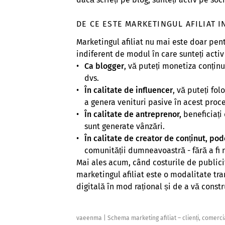
DE CE ESTE MARKETINGUL AFILIAT 
Marketingul afiliat nu mai este doar pen
indiferent de modul în care sunteți activ
Ca blogger
, vă puteți monetiza conțin
dvs.
În calitate de influencer
, vă puteți fo
a genera venituri pasive în acest proce
În calitate de antreprenor,
beneficiați
sunt generate vânzări.
În calitate de creator de conținut, po
comunității dumneavoastră - fără a fi n
Mai ales acum, când costurile de publicit
marketingul afiliat este o modalitate tra
digitală în mod rațional și de a vă constr
vaeenma
|
Schema marketing afiliat – clienți, comerci