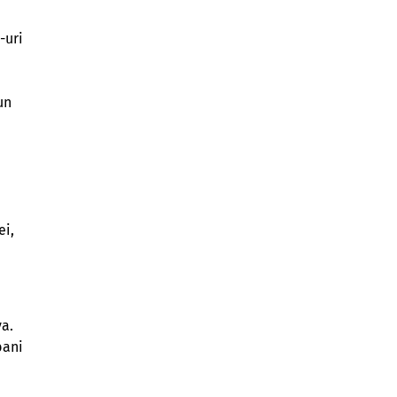
-uri
un
ei,
va.
bani