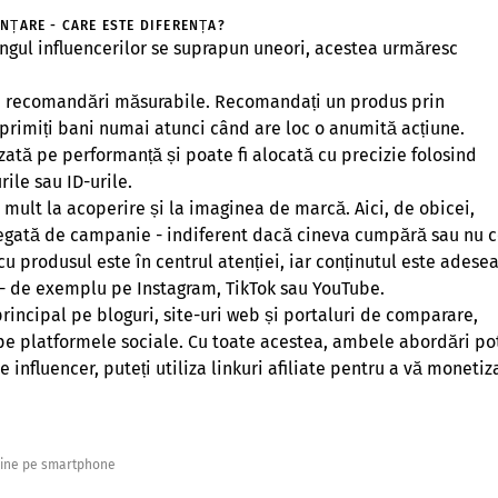
ENȚARE - CARE ESTE DIFERENȚA?
ingul influencerilor se suprapun uneori, acestea urmăresc
 recomandări măsurabile. Recomandați un produs prin
i primiți bani numai atunci când are loc o anumită acțiune.
ată pe performanță și poate fi alocată cu precizie folosind
ile sau ID-urile.
 mult la acoperire și la imaginea de marcă. Aici, de obicei,
 legată de campanie - indiferent dacă cineva cumpără sau nu c
produsul este în centrul atenției, iar conținutul este adese
 - de exemplu pe Instagram, TikTok sau YouTube.
 principal pe bloguri, site-uri web și portaluri de comparare,
 pe platformele sociale. Cu toate acestea, ambele abordări pot
influencer, puteți utiliza linkuri afiliate pentru a vă monetiz
nline pe smartphone