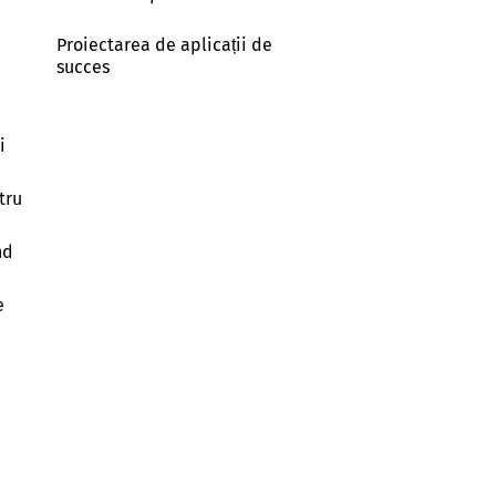
Proiectarea de aplicații de
succes
i
tru
nd
e