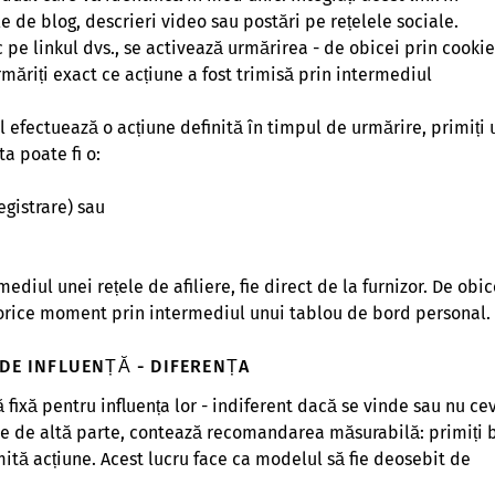
le de blog, descrieri video sau postări pe rețelele sociale.
c pe linkul dvs., se activează urmărirea - de obicei prin cookie
rmăriți exact ce acțiune a fost trimisă prin intermediul
al efectuează o acțiune definită în timpul de urmărire, primiți 
a poate fi o:
egistrare) sau
ediul unei rețele de afiliere, fie direct de la furnizor. De obic
n orice moment prin intermediul unui tablou de bord personal.
 DE INFLUENȚĂ - DIFERENȚA
 fixă pentru influența lor - indiferent dacă se vinde sau nu ce
 pe de altă parte, contează recomandarea măsurabilă: primiți 
tă acțiune. Acest lucru face ca modelul să fie deosebit de