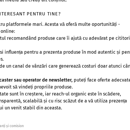
INTERESANT PENTRU TINE?
tru platformele mari. Acesta vă oferă multe oportunități -
 online:
utul recomandând produse care îi ajută cu adevărat pe cititori
losi influența pentru a prezenta produse în mod autentic și pen
s.
 de un canal de vânzări care generează costuri doar atunci câ
dcaster sau operator de newsletter,
puteți face oferte adecvat
evoit să vindeți propriile produse.
ate sunt în creștere, iar reach-ul organic este în scădere,
nsparentă, scalabilă și cu risc scăzut de a vă utiliza prezența
ui un venit stabil din aceasta.
anți și comision