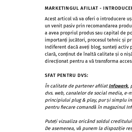
MARKETINGUL AFILIAT - INTRODUCER
Acest articol vă va oferi o introducere uș
un venit pasiv prin recomandarea produse
a avea propriul produs sau capital de po
importanți jucători, procesul tehnic și pr
Indiferent dacă aveți blog, sunteți activ
clară, conținut de înaltă calitate și o niș
direcționat pentru a vă transforma accesu
SFAT PENTRU DVS:
În calitate de partener afiliat
Infowerk
, 
dvs. web, canalelor de social media, e-ma
principiului plug & play, pur și simplu in
pentru fiecare comandă în magazinul Inf
Puteți vizualiza oricând soldul creditului
De asemenea, vă punem la dispoziție resu