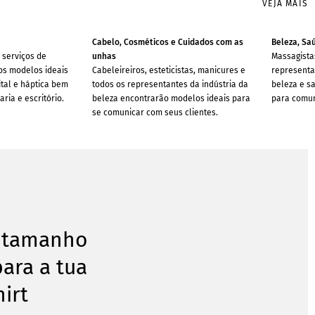
VEJA MAIS
Cabelo, Cosméticos e Cuidados com as
Beleza, Sa
 serviços de
unhas
Massagistas
os modelos ideais
Cabeleireiros, esteticistas, manicures e
representa
tal e háptica bem
todos os representantes da indústria da
beleza e s
ria e escritório.
beleza encontrarão modelos ideais para
para comuni
se comunicar com seus clientes.
o tamanho
para a tua
hirt