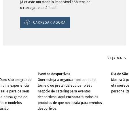
Já criaste um modelo impecável? Só tens de
o carregar e está feito!
CARREGAR AGORA
VEJA MAIS
Eventos desportivos
Dia de São
 Ouro são um grande
Quer esteja a organizar um pequeno
Mostra à p
a numa experiência
torneio ou pretenda equipar o seu
ela merece 
asal e para os seus
negócio de catering para eventos
personaliza
 a nossa gama de
desportivos: aqui encontrará todos os
dos e modelos
produtos de que necessita para eventos
asião!
desportivos.