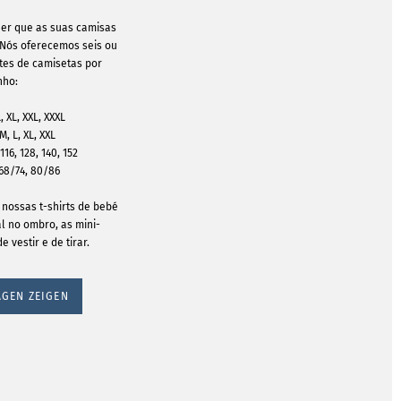
er que as suas camisas
Nós oferecemos seis ou
tes de camisetas por
nho:
 XL, XXL, XXXL
, L, XL, XXL
116, 128, 140, 152
 68/74, 80/86
 nossas t-shirts de bebé
l no ombro, as mini-
 vestir e de tirar.
GEN ZEIGEN