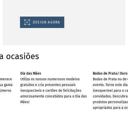
DESIGN AGORA
a ocasiões
Dia das Mães
Bodas de Prata/ Ouro
s merece
Utiliza os nossos numerosos modelos
Bodas de Prata ou de
ssa gama
gratuitos e cria presentes pessoais
evento. Torne este di
inúmeros
inesquecíveis e cartões de felicitações
inesquecível para o c
amorosamente concebidos para o Dia das
convidados. Descubra
Mães!
produtos personaliza
apropriados para a oc