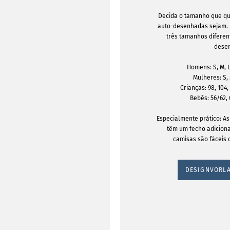
Decida o tamanho que qu
auto-desenhadas sejam. 
três tamanhos diferen
dese
Homens: S, M, L,
Mulheres: S, M
Crianças: 98, 104, 
Bebês: 56/62,
Especialmente prático: As
têm um fecho adiciona
camisas são fáceis de
DESIGNVORLA