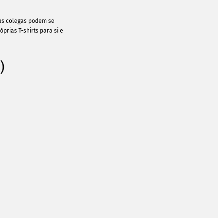
eus colegas podem se
rias T-shirts para si e
)